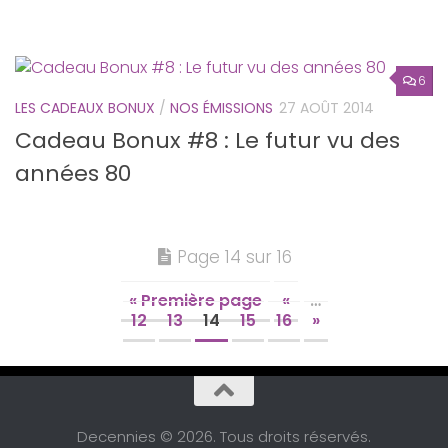
6
LES CADEAUX BONUX
/
NOS ÉMISSIONS
27 AOÛT 2014
Cadeau Bonux #8 : Le futur vu des
années 80
Page 14 sur 16
« Première page
«
…
12
13
14
15
16
»
Decennies © 2026. Tous droits réservés.