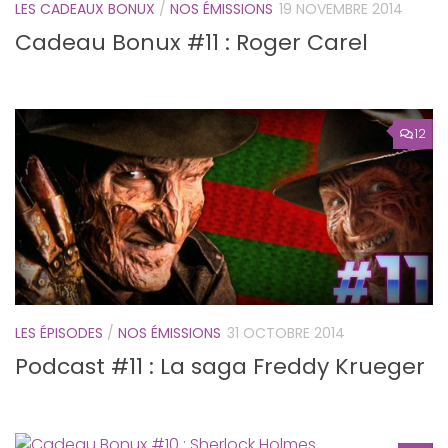
LES CADEAUX BONUX
/
NOS ÉMISSIONS
19 NOVEMBRE 2014
Cadeau Bonux #11 : Roger Carel
12
LES ÉPISODES
/
NOS ÉMISSIONS
31 OCTOBRE 2014
Podcast #11 : La saga Freddy Krueger