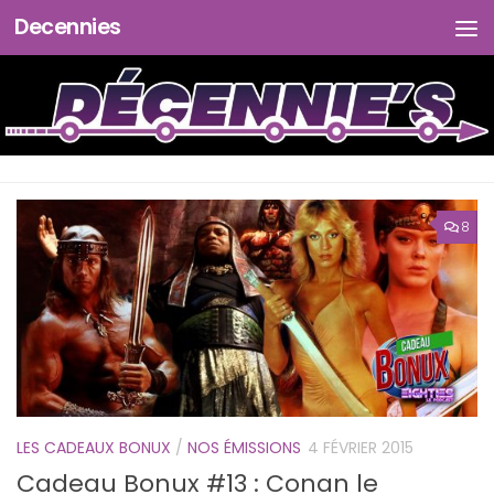
Decennies
Skip to content
8
LES CADEAUX BONUX
/
NOS ÉMISSIONS
4 FÉVRIER 2015
Cadeau Bonux #13 : Conan le