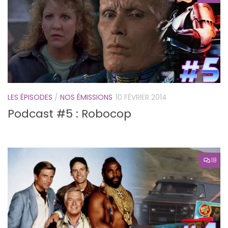
LES ÉPISODES
/
NOS ÉMISSIONS
10 FÉVRIER 2014
Podcast #5 : Robocop
18