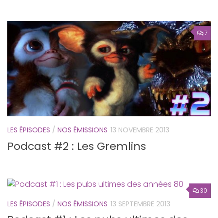
7
LES ÉPISODES
/
NOS ÉMISSIONS
13 NOVEMBRE 2013
Podcast #2 : Les Gremlins
30
LES ÉPISODES
/
NOS ÉMISSIONS
13 SEPTEMBRE 2013