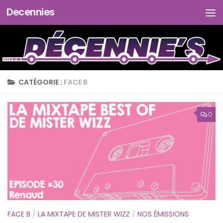
Decennies
Skip to content
CATÉGORIE :
FACE B
0
FACE B
/
LA MIXTAPE DE MISTER WIZZ
/
NOS ÉMISSIONS