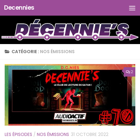
Decennies
Skip to content
CATÉGORIE :
NOS ÉMISSIONS
2
LES ÉPISODES
/
NOS ÉMISSIONS
31 OCTOBRE 2022