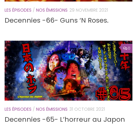
LES ÉPISODES
/
NOS ÉMISSIONS
29 NOVEMBRE 2021
Decennies -66- Guns ‘N Roses.
0
LES ÉPISODES
/
NOS ÉMISSIONS
31 OCTOBRE 2021
Decennies -65- L’horreur au Japon