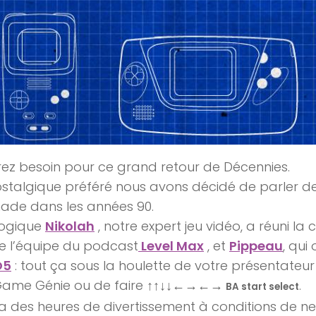
rez besoin pour ce grand retour de Décennies.
stalgique préféré nous avons décidé de parler d
made dans les années 90.
logique
Nikolah
, notre expert jeu vidéo, a réuni 
 l’équipe du podcast
Level Max
, et
Pippeau
, qui
O5
: tout ça sous la houlette de votre présentateu
Game Génie ou de faire
↑↑↓↓←→←→
.
BA start select
ra des heures de divertissement à conditions de ne