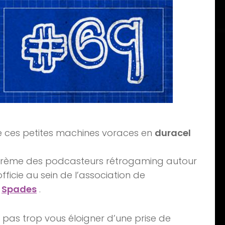
e ces petites machines voraces en
duracel
la crème des podcasteurs rétrogaming autour
 officie au sein de l’association de
r
Spades
.
 pas trop vous éloigner d’une prise de