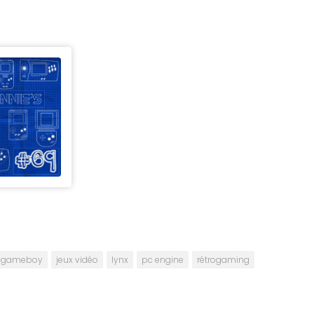
gameboy
jeux vidéo
lynx
pc engine
rétrogaming