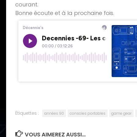
courant.
Bonne écoute et à la prochaine fois.
Étiquettes :
années 90
consoles portables
game gear
VOUS AIMEREZ AUSSI...