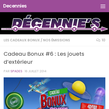
Decennies
Skip to content
LES CADEAUX BONUX
/
NOS ÉMISSIONS
10
Cadeau Bonux #6 : Les jouets
d’extérieur
PAR
SPADES
·
16 JUILLET 2014