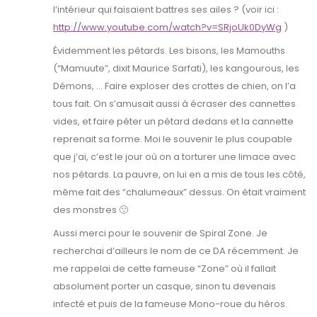
l’intérieur qui faisaient battres ses ailes ? (voir ici :
http://www.youtube.com/watch?v=SRjoUk0DyWg
)
Évidemment les pétards. Les bisons, les Mamouths
(“Mamuute”, dixit Maurice Sarfati), les kangourous, les
Démons, … Faire exploser des crottes de chien, on l’a
tous fait. On s’amusait aussi à écraser des cannettes
vides, et faire péter un pétard dedans et la cannette
reprenait sa forme. Moi le souvenir le plus coupable
que j’ai, c’est le jour où on a torturer une limace avec
nos pétards. La pauvre, on lui en a mis de tous les côté,
même fait des “chalumeaux” dessus. On était vraiment
des monstres 🙁
Aussi merci pour le souvenir de Spiral Zone. Je
recherchai d’ailleurs le nom de ce DA récemment. Je
me rappelai de cette fameuse “Zone” où il fallait
absolument porter un casque, sinon tu devenais
infecté et puis de la fameuse Mono-roue du héros.