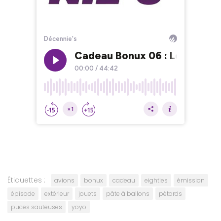
Étiquettes :
avions
bonux
cadeau
eighties
émission
épisode
extérieur
jouets
pâte à ballons
pétards
puces sauteuses
yoyo