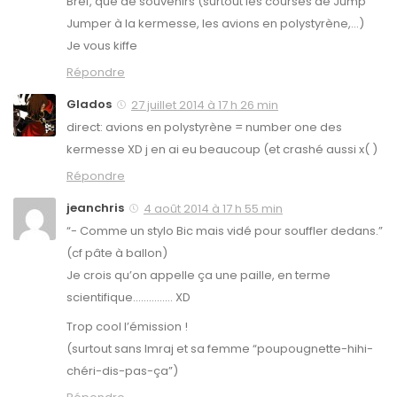
Bref, que de souvenirs (surtout les courses de Jump
Jumper à la kermesse, les avions en polystyrène,…)
Je vous kiffe
Répondre
Glados
27 juillet 2014 à 17 h 26 min
direct: avions en polystyrène = number one des
kermesse XD j en ai eu beaucoup (et crashé aussi x( )
Répondre
jeanchris
4 août 2014 à 17 h 55 min
“- Comme un stylo Bic mais vidé pour souffler dedans.”
(cf pâte à ballon)
Je crois qu’on appelle ça une paille, en terme
scientifique…………… XD
Trop cool l’émission !
(surtout sans Imraj et sa femme “poupougnette-hihi-
chéri-dis-pas-ça”)