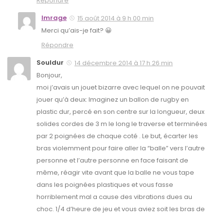
Répondre
Imrage
15 août 2014 à 9 h 00 min
Merci qu’ais-je fait? 😀
Répondre
Souldur
14 décembre 2014 à 17 h 26 min
Bonjour,
moi j’avais un jouet bizarre avec lequel on ne pouvait
jouer qu’à deux: Imaginez un ballon de rugby en
plastic dur, percé en son centre sur la longueur, deux
solides cordes de 3 m le long le traverse et terminées
par 2 poignées de chaque coté . Le but, écarter les
bras violemment pour faire aller la “balle” vers l’autre
personne et l’autre personne en face faisant de
même, réagir vite avant que la balle ne vous tape
dans les poignées plastiques et vous fasse
horriblement mal a cause des vibrations dues au
choc. 1/4 d’heure de jeu et vous aviez soit les bras de