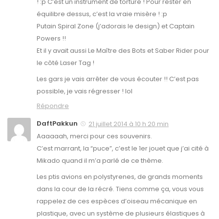
! :p C’est un instrument de torture ! Pour rester en
équilibre dessus, c’est la vraie misère ! :p
Putain Spiral Zone (j’adorais le design) et Captain
Powers !!
Et il y avait aussi Le Maître des Bots et Saber Rider pour
le côté Laser Tag !
Les gars je vais arrêter de vous écouter !! C’est pas
possible, je vais régresser ! lol
Répondre
DaftPakkun
21 juillet 2014 à 10 h 20 min
Aaaaaah, merci pour ces souvenirs.
C’est marrant, la “puce”, c’est le 1er jouet que j’ai cité à
Mikado quand il m’a parlé de ce thème.
Les ptis avions en polystyrenes, de grands moments
dans la cour de la récré. Tiens comme ça, vous vous
rappelez de ces espèces d’oiseau mécanique en
plastique, avec un système de plusieurs élastiques à