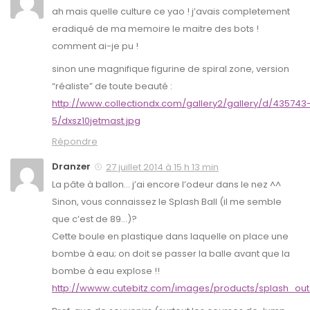
ah mais quelle culture ce yao ! j’avais completement
eradiqué de ma memoire le maitre des bots !
comment ai-je pu !
sinon une magnifique figurine de spiral zone, version
“réaliste” de toute beauté :
http://www.collectiondx.com/gallery2/gallery/d/435743
5/dxsz10jetmast.jpg
Répondre
Dranzer
27 juillet 2014 à 15 h 13 min
La pâte à ballon… j’ai encore l’odeur dans le nez ^^
Sinon, vous connaissez le Splash Ball (il me semble
que c’est de 89…)?
Cette boule en plastique dans laquelle on place une
bombe à eau; on doit se passer la balle avant que la
bombe à eau explose !!
http://wwww.cutebitz.com/images/products/splash_out