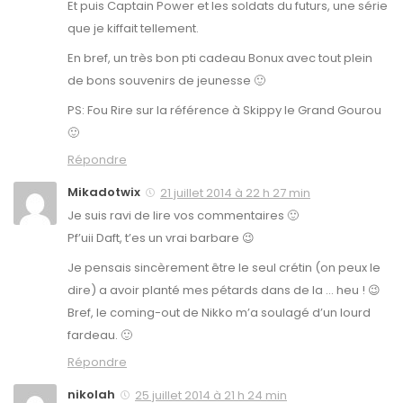
Et puis Captain Power et les soldats du futurs, une série
que je kiffait tellement.
En bref, un très bon pti cadeau Bonux avec tout plein
de bons souvenirs de jeunesse 🙂
PS: Fou Rire sur la référence à Skippy le Grand Gourou
🙂
Répondre
Mikadotwix
21 juillet 2014 à 22 h 27 min
Je suis ravi de lire vos commentaires 🙂
Pf’uii Daft, t’es un vrai barbare 😉
Je pensais sincèrement être le seul crétin (on peux le
dire) a avoir planté mes pétards dans de la … heu ! 😉
Bref, le coming-out de Nikko m’a soulagé d’un lourd
fardeau. 🙂
Répondre
nikolah
25 juillet 2014 à 21 h 24 min