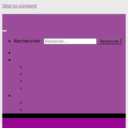
Skip to content
Decennies
Rechercher :
Decennies
Nos émissions
Les épisodes
Les cadeaux Bonux
Mange Disques
Eighties et Vous
Face B
Eighties +
La mixtape de mister Wizz