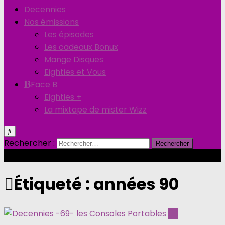
Decennies
Nos émissions
Les épisodes
Les cadeaux Bonux
Mange Disques
Eighties et Vous
Face B
Eighties +
La mixtape de mister Wizz
Rechercher :
Étiqueté :
années 90
0