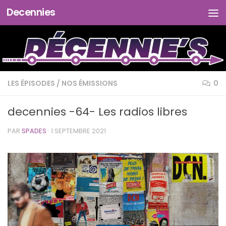
Decennies
Skip to content
LES ÉPISODES
/
NOS ÉMISSIONS
0
decennies -64- Les radios libres
PAR
SPADES
·
1 SEPTEMBRE 2021