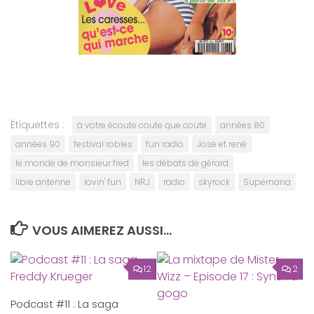
Étiquettes :
à votre écoute coute que coute
années 80
années 90
festival robles
fun radio
José et rené
le monde de monsieur fred
les débats de gérard
libre antenne
lovin' fun
NRJ
radio
skyrock
Supernana
VOUS AIMEREZ AUSSI...
12
2
Podcast #11 : La saga