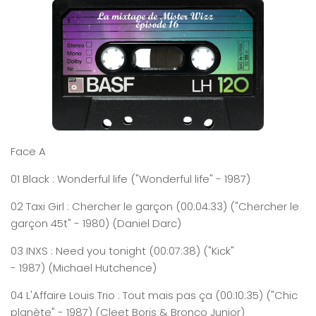
Face A
01
Black
:
Wonderful
life
("Wonderful life" - 1987)
02
Taxi
Girl : Chercher le garçon
(0
0:0
4
:
33
)
("Chercher le
garçon 45t" - 1980) (Daniel Darc)
03
INXS
:
Need
you
tonight
(0
0:0
7
:
38
)
("Kick"
- 1987) (Michael Hutchence)
04
L'Affaire
Louis Trio : Tout mais pas ça
(0
0:
1
0
:
35
)
("Chic
planète" - 1987) (Cleet Boris & Bronco Junior)