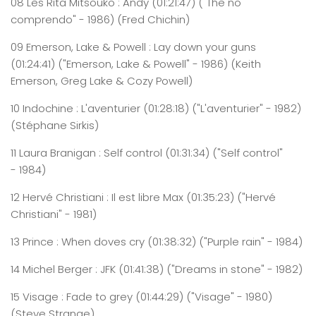
08
Les
Rita
Mitsouko
: Andy
(0
1
:
2
1
:
4
7
)
("The no
comprendo" - 1986) (Fred Chichin)
09
Emerson
, Lake & Po
well
: L
a
y down
your
guns
(0
1
:
2
4
:
4
1
)
("Emerson, Lake & Powell" - 1986) (Keith
Emerson, Greg Lake & Cozy Powell)
10
Indochine
: L'aventurier
(0
1
:
2
8
:
18
)
("L'aventurier" - 1982)
(Stéphane Sirkis)
11
Laura
Branigan
: Self
control
(0
1
:
3
1
:
3
4
)
("Self control"
- 1984)
12
Hervé
Christiani
: Il est libre Max
(0
1
:
3
5
:
2
3
)
("Hervé
Christiani" - 1981)
13
Prince
:
When
doves
cry
(0
1
:
3
8
:
3
2
)
("Purple rain" - 1984)
14
Michel
Berger : JFK
(0
1
:
4
1
:
38
)
("Dreams in stone" - 1982)
15
Visage
: Fade to
grey
(0
1
:
4
4
:
29
)
("Visage" - 1980)
(Steve Strange)