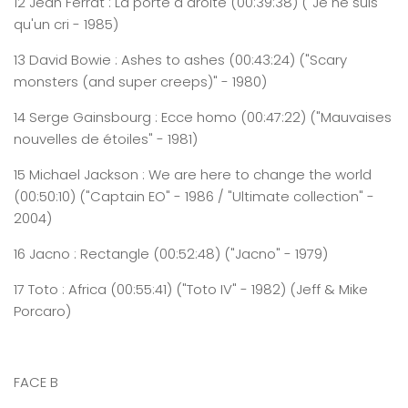
12
Jean
Ferrat : La porte à droite
(0
0:
3
9
:
38
)
("Je ne suis
qu'un cri - 1985)
13
David
Bowie :
Ashes
to
ashes
(0
0:
43
:
24
)
("Scary
monsters (and super creeps)" - 1980)
14
Serge
Gainsbourg : Ecce homo
(0
0:
47
:
22
)
("Mauvaises
nouvelles de étoiles" - 1981)
15
Michael
Jackson :
We
are
here
to change the world
(0
0:
50
:
1
0
)
("Captain EO" - 1986 / "Ultimate collection" -
2004)
16
Jacno
: Rectangle
(0
0:
52
:
48
)
("Jacno" - 1979)
17
Toto
:
Africa
(0
0:
55
:
41
)
("Toto IV" - 1982) (Jeff & Mike
Porcaro)
FACE B