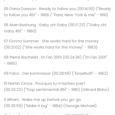
05
Dana
Dawson :
Ready
to
follow
you
(0
0:
14
:
00
)
("Ready
to follow you 45t" - 1988 / "Paris, New-York & me" - 1991)
06
Alain
Bashung
: Gaby oh! Gaby
(0
0:
17
:
23
)
("Gaby oh!
Gaby 45t" - 1980)
07
Donna
Summer
:
She
works
hard for the money
(0
0:
21
:
0
2
)
("She works hard for the money" - 1983)
08
Pierre
Bachelet : En l'an 2001
(0
0:
24
:
36
)
("En l'an 2001"
- 1985)
09
Falco
: Der
kommissar
(0
0:
28
:
59
)
("Einzelhaft" - 1982)
10
Martin
Circus
: Pourquoi tu m'
laches
pas?
(0
0:
32
:
22
)
("Trop sentimental 45t" - 1981) (Gérard Blanc)
11
Wham
: Wake me up
before
you
go-go
(0
0:
3
5
:
59
)
("Make it big" - 1984) (George Michael)