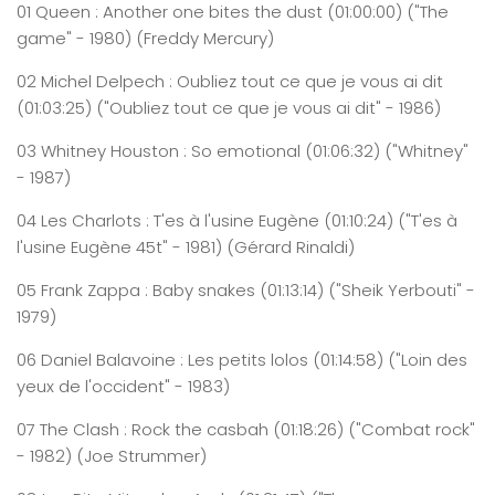
01
Queen
:
Another
one bites the
dust
(0
1
:
00
:
00
)
("The
game" - 1980) (Freddy Mercury)
02
Michel
Delpech : Oubliez tout
ce que je vous ai dit
(0
1
:
0
3
:
25
)
("Oubliez tout ce que je vous ai dit" - 1986)
03
Whitney
Houston : So emotional
(0
1
:
0
6
:
32
)
("Whitney"
- 1987)
04
Les
Charlots : T'es à l'usine Eugène
(0
1
:
10
:
24
)
("T'es à
l'usine Eugène 45t" - 1981) (Gérard Rinaldi)
05
Frank
Zappa : Baby
snakes
(0
1
:
1
3
:
1
4
)
("Sheik Yerbouti" -
1979)
06
Daniel
Balavoine : Les petits lolos
(0
1
:
14
:
58
)
("Loin des
yeux de l'occident" - 1983)
07
The
Clash : Rock the casbah
(0
1
:
1
8
:
2
6
)
("Combat rock"
- 1982) (Joe Strummer)