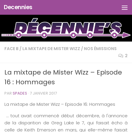
Decennies
Skip to content
FACE B
/
LA MIXTAPE DE MISTER WIZZ
/
NOS ÉMISSIONS
2
La mixtape de Mister Wizz – Episode
16 : Hommages
PAR
SPADES
·
7 JANVIER 2017
La
mixtape
de
Mister
Wizz
– Episode
16
:
Hommages
… tout avait commencé début décembre, à l'annonce
de la disparition de Greg Lake le 7, qui faisait écho à
celle de Keith Emerson en mars, qui elle-même faisait