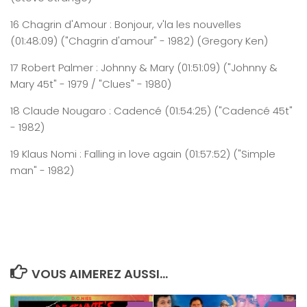
16
Chagrin
d'Amour : Bonjour,
v'la
les nouvelles
(0
1
:
4
8
:
09
)
("Chagrin d'amour" - 1982) (Gregory Ken)
17
Robert
Palmer : Johnny & Mary
(0
1
:
5
1
:
09
)
("Johnny &
Mary 45t" - 1979 / "Clues" - 1980)
18
Claude
Nougaro :
Cadencé
(0
1
:
5
4
:
2
5
)
("Cadencé 45t"
- 1982)
19
Klaus
Nomi
:
Falling
in love
again
(0
1
:
5
7
:
5
2
)
("Simple
man" - 1982)
VOUS AIMEREZ AUSSI...