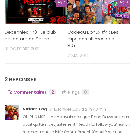
2
19
Cadeau Bonux #4 : Les
Decennies -70- Le club
clips pas ultimes des
de lecture de Satan.
80’s
31 OCTOBRE 2022
7 MAI 2014
2 RÉPONSES
Commentaires
2
Pings
0
Strider Tag
15 janvier 2017 à 21 h 43 min
OH PUNAISE ! Je ne savais pas que Dana Dawson nous
avait quittés … et justement “Ready to follow you” est un
morceau que je kiffe énormément (écouté sur une