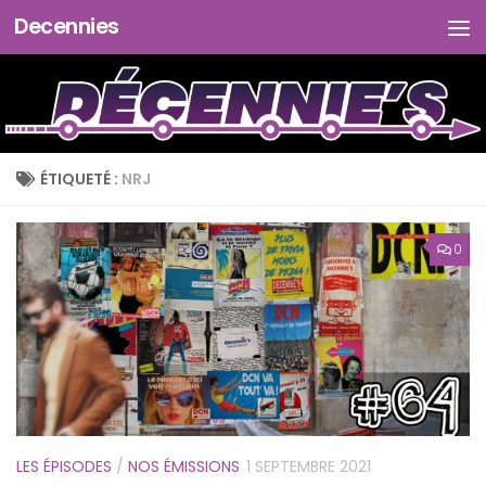
Decennies
Skip to content
ÉTIQUETÉ :
NRJ
0
LES ÉPISODES
/
NOS ÉMISSIONS
1 SEPTEMBRE 2021