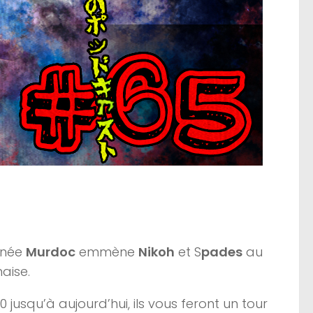
nnée
Murdoc
emmène
Nikoh
et S
pades
au
aise.
 jusqu’à aujourd’hui, ils vous feront un tour