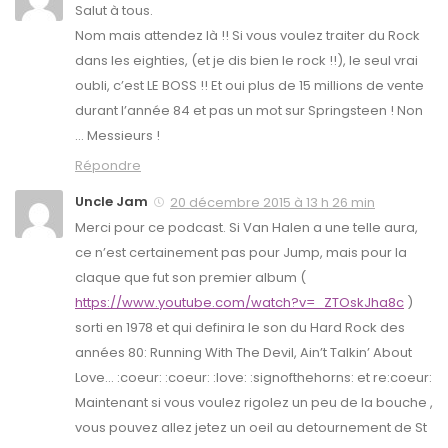
Salut à tous.
Nom mais attendez là !! Si vous voulez traiter du Rock
dans les eighties, (et je dis bien le rock !!), le seul vrai
oubli, c’est LE BOSS !! Et oui plus de 15 millions de vente
durant l’année 84 et pas un mot sur Springsteen ! Non
… Messieurs !
Répondre
Uncle Jam
20 décembre 2015 à 13 h 26 min
Merci pour ce podcast. Si Van Halen a une telle aura,
ce n’est certainement pas pour Jump, mais pour la
claque que fut son premier album (
https://www.youtube.com/watch?v=_ZTOskJha8c
)
sorti en 1978 et qui definira le son du Hard Rock des
années 80: Running With The Devil, Ain’t Talkin’ About
Love… :coeur: :coeur: :love: :signofthehorns: et re:coeur:
Maintenant si vous voulez rigolez un peu de la bouche ,
vous pouvez allez jetez un oeil au detournement de St