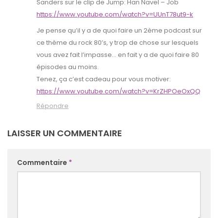
Sanders sur le clip de Jump: Han Navel – Job
https://www.youtube.com/watch?v=UUnT78ut9-k
Je pense qu’il y a de quoi faire un 2ème podcast sur
ce thème du rock 80’s, y trop de chose sur lesquels
vous avez fait l’impasse… en fait y a de quoi faire 80
épisodes au moins.
Tenez, ça c’est cadeau pour vous motiver:
https://www.youtube.com/watch?v=KrZHPOeOxQQ
Répondre
LAISSER UN COMMENTAIRE
Commentaire
*