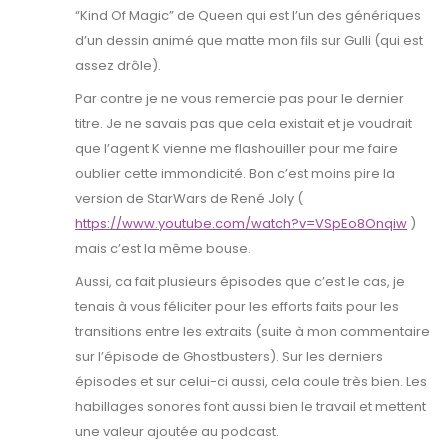
“Kind Of Magic” de Queen qui est l’un des génériques
d’un dessin animé que matte mon fils sur Gulli (qui est
assez drôle).
Par contre je ne vous remercie pas pour le dernier
titre. Je ne savais pas que cela existait et je voudrait
que l’agent K vienne me flashouiller pour me faire
oublier cette immondicité. Bon c’est moins pire la
version de StarWars de René Joly (
https://www.youtube.com/watch?v=VSpEo8Onqiw
)
mais c’est la même bouse.
Aussi, ca fait plusieurs épisodes que c’est le cas, je
tenais à vous féliciter pour les efforts faits pour les
transitions entre les extraits (suite à mon commentaire
sur l’épisode de Ghostbusters). Sur les derniers
épisodes et sur celui-ci aussi, cela coule très bien. Les
habillages sonores font aussi bien le travail et mettent
une valeur ajoutée au podcast.