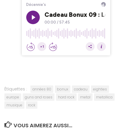
Étiquettes :
années 80
bonux
cadeau
eighties
europe
guns and roses
hard rock
metal
metallica
musique
rock
VOUS AIMEREZ AUSSI...