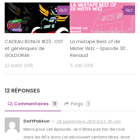
15
0
CADEAU BONUX #23 : OST
La mixtape Best of de
et génériques de
Mister Wizz – Episode 30 :
GOLDORAK
Renaud
23 MARS 2016
11 JUIN 2018
12 RÉPONSES
Commentaires
11
Pings
1
DaftPakkun
28 septembre 2014 à 0 h 45 min
Merci pour cet épisode. Je n’étais pas fan de rock
dans les 80’s donc j’ai découvert certains titres, dont