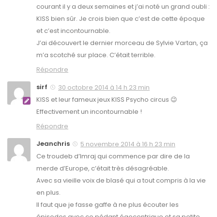
courant il y a deux semaines et j’ai noté un grand oubli :
KISS bien sûr. Je crois bien que c’est de cette époque
et c’est incontournable.
J’ai découvert le dernier morceau de Sylvie Vartan, ça
m’a scotché sur place. C’était terrible.
Répondre
sirf
30 octobre 2014 à 14 h 23 min
KISS et leur fameux jeux KISS Psycho circus 😉
Effectivement un incontournable !
Répondre
Jeanchris
5 novembre 2014 à 16 h 23 min
Ce troudeb d’Imraj qui commence par dire de la
merde d’Europe, c’était très désagréable.
Avec sa vieille voix de blasé qui a tout compris à la vie
en plus.
Il faut que je fasse gaffe à ne plus écouter les
épisodes avec ce pédant égocentrique et sa petite