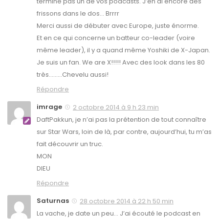
termine pas un de vos podcasts. J’en ai encore des
frissons dans le dos… Brrrr
Merci aussi de débuter avec Europe, juste énorme.
Et en ce qui concerne un batteur co-leader (voire
même leader), il y a quand même Yoshiki de X-Japan.
Je suis un fan. We are X!!!!! Avec des look dans les 80
très………Chevelu aussi!
Répondre
imrage
2 octobre 2014 à 9 h 23 min
DaftPakkun, je n’ai pas la prétention de tout connaître
sur Star Wars, loin de là, par contre, aujourd’hui, tu m’as
fait découvrir un truc.
MON
DIEU
Répondre
Saturnas
28 octobre 2014 à 22 h 50 min
La vache, je date un peu… J’ai écouté le podcast en