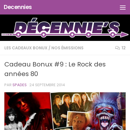
Decennies
Skip to content
LES CADEAUX BONUX
/
NOS ÉMISSIONS
12
Cadeau Bonux #9 : Le Rock des
années 80
PAR
SPADES
·
24 SEPTEMBRE 2014