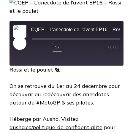
L’ANECDOTE
DE
L’AVENT
EP16
–
CQEP – L’anecdote de l’avent EP16 – Rossi et le po
ROSSI
ET
LE
POULET
Play
1x
00:00
/
Rewind
Fast
Episode
10
Forward
Rossi et le poulet 🐔
Seconds
30
seconds
On se retrouve du 1er au 24 décembre pour
découvrir ou redécouvrir des anecdotes
autour du #MotoGP & ses pilotes.
Hébergé par Ausha. Visitez
ausha.co/politique-de-confidentialite
pour