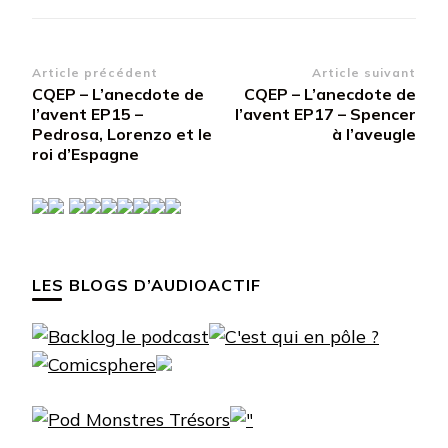
Navigation
Article précédent
Article suivant
CQEP – L’anecdote de
CQEP – L’anecdote de
d’article
l’avent EP15 –
l’avent EP17 – Spencer
Pedrosa, Lorenzo et le
à l’aveugle
roi d’Espagne
LES BLOGS D’AUDIOACTIF