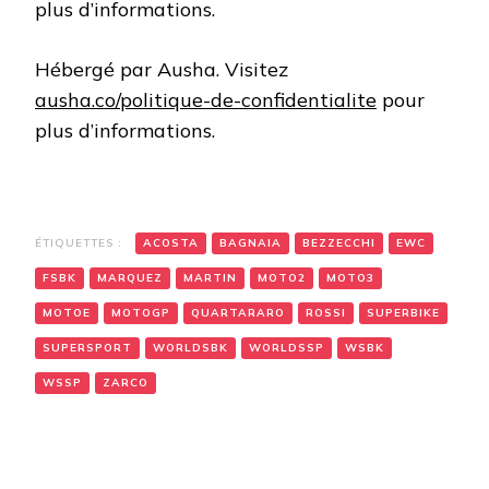
plus d’informations.
Hébergé par Ausha. Visitez
ausha.co/politique-de-confidentialite
pour
plus d’informations.
ÉTIQUETTES :
ACOSTA
BAGNAIA
BEZZECCHI
EWC
FSBK
MARQUEZ
MARTIN
MOTO2
MOTO3
MOTOE
MOTOGP
QUARTARARO
ROSSI
SUPERBIKE
SUPERSPORT
WORLDSBK
WORLDSSP
WSBK
WSSP
ZARCO