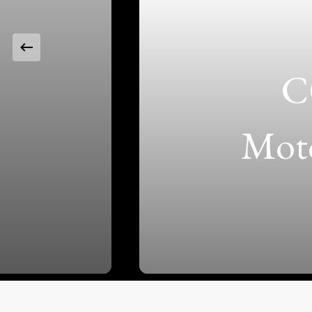
6
C
Mot