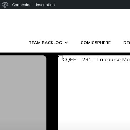
À
Connexion
Inscription
propos
de
WordPress
TEAM BACKLOG
COMICSPHERE
DE
C'EST QU