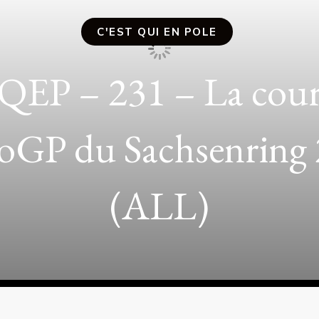
QEP – 230 – La cour
oGP d’Assen 2026 (