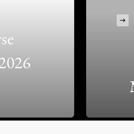
se
NLD)