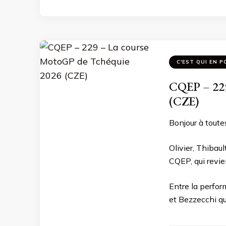
C'EST QUI EN P
CQEP – 229
(CZE)
Bonjour à toutes
Olivier, Thibau
CQEP, qui revie
Entre la perfor
et Bezzecchi qui