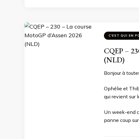
C'EST QUI EN P
CQEP – 230
(NLD)
Bonjour à toutes
Ophélie et Thi
qui revient sur
Un week-end co
panne coup sur