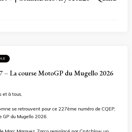
OLE
 – La course MotoGP du Mugello 2026
 et à tous,
omne se retrouvent pour ce 227ème numéro de CQEP,
 le GP du Mugello 2026.
 de Marc Marquez, Zarco remplacé par Crutchlow, un