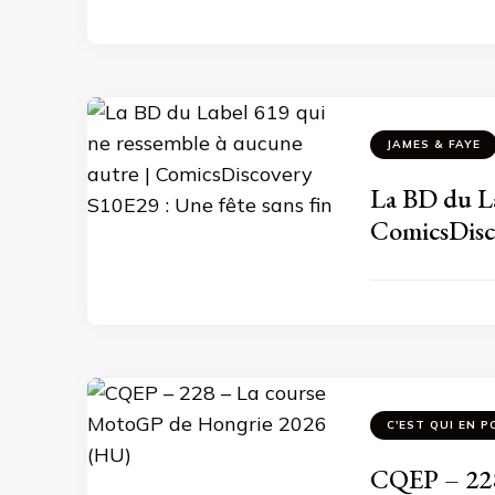
JAMES & FAYE
La BD du La
ComicsDisco
C'EST QUI EN P
CQEP – 228