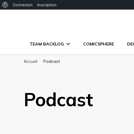
À
Connexion
Inscription
propos
de
WordPress
TEAM BACKLOG
COMICSPHERE
DE
Accueil
Podcast
Podcast