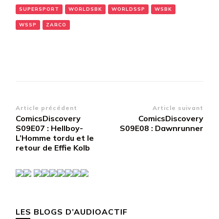
SUPERSPORT
WORLDSBK
WORLDSSP
WSBK
WSSP
ZARCO
Navigation
Article précédent
Article suivant
ComicsDiscovery
ComicsDiscovery
d’article
S09E07 : Hellboy-
S09E08 : Dawnrunner
L’Homme tordu et le
retour de Effie Kolb
LES BLOGS D’AUDIOACTIF