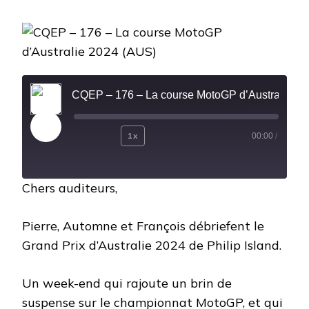
CQEP
–
176
–
LA
COURSE
MOTOGP
CQEP – 176 – La course MotoGP d’Austral
D’AUSTRALIE
2024
(AUS)
Play
1x
00:00
/
Rewind
Fast
Episode
10
Forward
Chers auditeurs,
Seconds
30
seconds
Pierre, Automne et François débriefent le
Grand Prix d’Australie 2024 de Philip Island.
Un week-end qui rajoute un brin de
suspense sur le championnat MotoGP, et qui