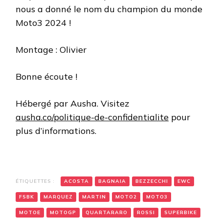
nous a donné le nom du champion du monde
Moto3 2024 !
Montage : Olivier
Bonne écoute !
Hébergé par Ausha. Visitez
ausha.co/politique-de-confidentialite
pour
plus d’informations.
ÉTIQUETTES :
ACOSTA
BAGNAIA
BEZZECCHI
EWC
FSBK
MARQUEZ
MARTIN
MOTO2
MOTO3
MOTOE
MOTOGP
QUARTARARO
ROSSI
SUPERBIKE