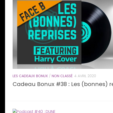
LES CADEAUX BONUX
/
NON CLASSÉ
4 AVRIL 2020
Cadeau Bonux #38 : Les (bonnes) re