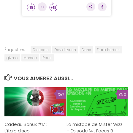
Étiquettes :
Creepers
David Lynch
Dune
Frank Herbert
gizmo
Murdoc
Rone
VOUS AIMEREZ AUSSI...
7
0
Cadeau Bonux #17 :
La mixtape de Mister Wizz
L’italo disco
– Episode 14 : Faces B