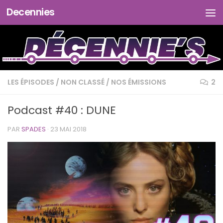
Decennies
Skip to content
LES ÉPISODES
/
NON CLASSÉ
/
NOS ÉMISSIONS
2
Podcast #40 : DUNE
PAR
SPADES
·
23 MAI 2018