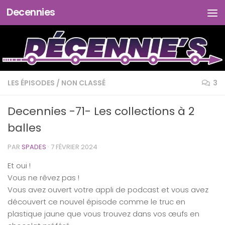
Decennies
Skip to content
LES ÉPISODES
/
NON CLASSÉ
3
Decennies -71- Les collections à 2
balles
PAR
SPADES
·
7 FÉVRIER 2024
Et oui !
Vous ne rêvez pas !
Vous avez ouvert votre appli de podcast et vous avez
découvert ce nouvel épisode comme le truc en
plastique jaune que vous trouvez dans vos œufs en