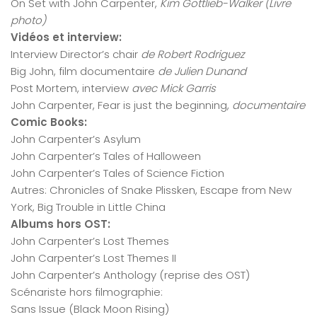
On Set with John Carpenter,
Kim Gottlieb-Walker (Livre
photo)
Vidéos et interview:
Interview Director’s chair
de Robert Rodriguez
Big John, film documentaire
de Julien Dunand
Post Mortem, interview
avec Mick Garris
John Carpenter, Fear is just the beginning,
documentaire
Comic Books:
John Carpenter’s Asylum
John Carpenter’s Tales of Halloween
John Carpenter’s Tales of Science Fiction
Autres: Chronicles of Snake Plissken, Escape from New
York, Big Trouble in Little China
Albums hors OST:
John Carpenter’s Lost Themes
John Carpenter’s Lost Themes II
John Carpenter’s Anthology (reprise des OST)
Scénariste hors filmographie:
Sans Issue (Black Moon Rising)