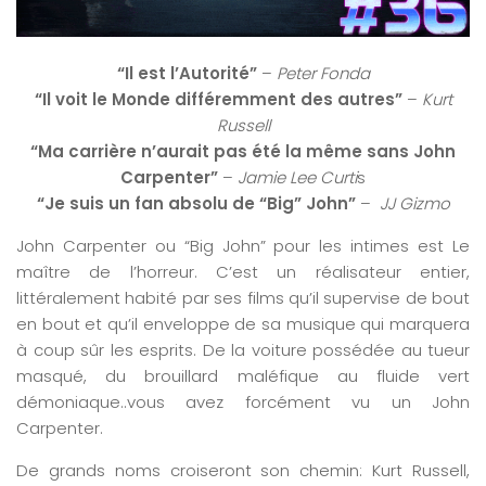
“Il est l’Autorité”
–
Peter Fonda
“Il voit le Monde différemment des autres”
–
Kurt
Russell
“Ma carrière n’aurait pas été la même sans John
Carpenter”
–
Jamie Lee Curti
s
“Je suis un fan absolu de “Big” John”
–
JJ Gizmo
John Carpenter ou “Big John” pour les intimes est Le
maître de l’horreur. C’est un réalisateur entier,
littéralement habité par ses films qu’il supervise de bout
en bout et qu’il enveloppe de sa musique qui marquera
à coup sûr les esprits. De la voiture possédée au tueur
masqué, du brouillard maléfique au fluide vert
démoniaque..vous avez forcément vu un John
Carpenter.
De grands noms croiseront son chemin: Kurt Russell,