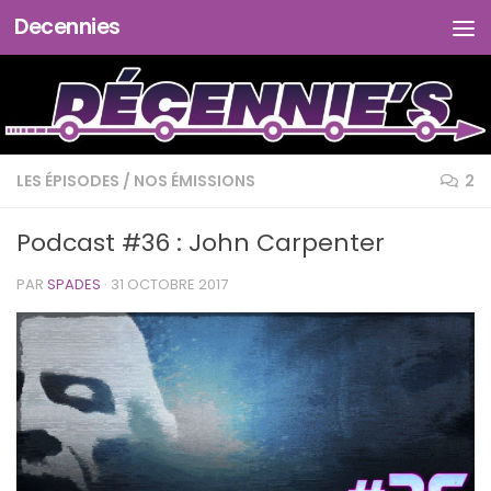
Decennies
Skip to content
LES ÉPISODES
/
NOS ÉMISSIONS
2
Podcast #36 : John Carpenter
PAR
SPADES
·
31 OCTOBRE 2017