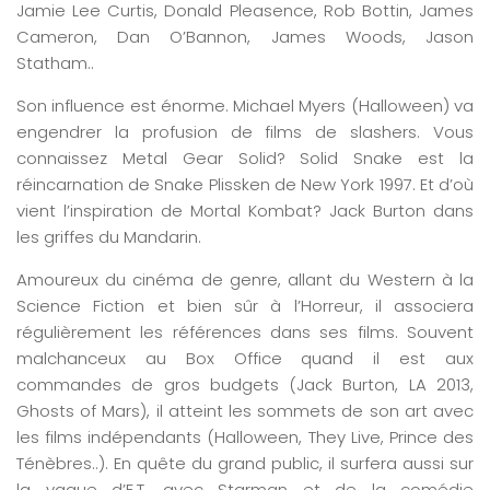
Jamie Lee Curtis, Donald Pleasence, Rob Bottin, James
Cameron, Dan O’Bannon, James Woods, Jason
Statham..
Son influence est énorme. Michael Myers (Halloween) va
engendrer la profusion de films de slashers. Vous
connaissez Metal Gear Solid? Solid Snake est la
réincarnation de Snake Plissken de New York 1997. Et d’où
vient l’inspiration de Mortal Kombat? Jack Burton dans
les griffes du Mandarin.
Amoureux du cinéma de genre, allant du Western à la
Science Fiction et bien sûr à l’Horreur, il associera
régulièrement les références dans ses films. Souvent
malchanceux au Box Office quand il est aux
commandes de gros budgets (Jack Burton, LA 2013,
Ghosts of Mars), il atteint les sommets de son art avec
les films indépendants (Halloween, They Live, Prince des
Ténèbres..). En quête du grand public, il surfera aussi sur
la vague d’E.T. avec Starman et de la comédie