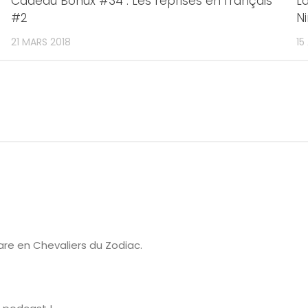
Cadeau Bonux #34 : Les reprises en français
La
#2
Ni
21 MARS 2018
15
re en Chevaliers du Zodiac.