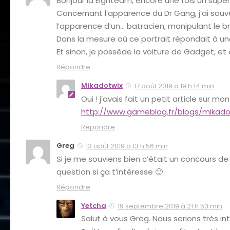
Bonjour la Eighteam, encore une fois un supe
Concernant l’apparence du Dr Gang, j’ai souve
l’apparence d’un… batracien, manipulant le br
Dans la mesure où ce portrait répondait à u
Et sinon, je possède la voiture de Gadget, et 
Répondre
Mikadotwix
17 août 2019 à 19 h 14 min
Oui ! j’avais fait un petit article sur mo
http://www.gameblog.fr/blogs/mikad
Répondre
Greg
13 août 2019 à 13 h 56 min
Si je me souviens bien c’était un concours de
question si ça t’intéresse 🙂
Répondre
Yetcha
19 septembre 2019 à 21 h 53 min
Salut à vous Greg. Nous serions très in