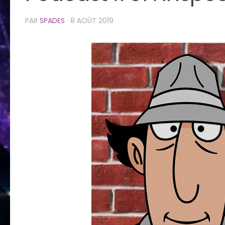
PAR
SPADES
·
8 AOÛT 2019