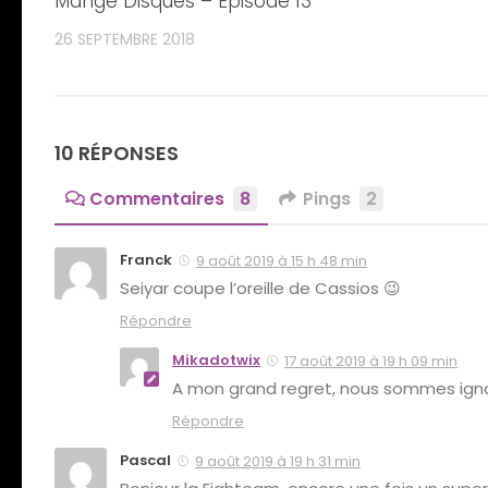
Mange Disques – Episode 13
26 SEPTEMBRE 2018
10 RÉPONSES
Commentaires
8
Pings
2
Franck
9 août 2019 à 15 h 48 min
Seiyar coupe l’oreille de Cassios 😉
Répondre
Mikadotwix
17 août 2019 à 19 h 09 min
A mon grand regret, nous sommes igna
Répondre
Pascal
9 août 2019 à 19 h 31 min