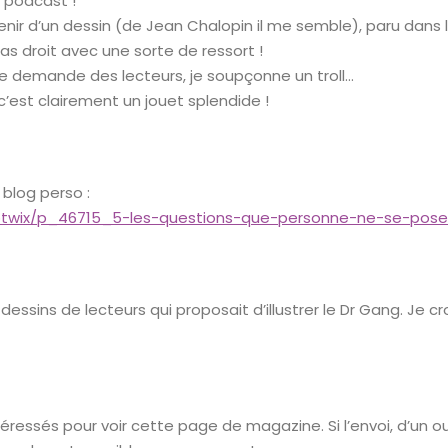
r podcast !
nir d’un dessin (de Jean Chalopin il me semble), paru dans 
as droit avec une sorte de ressort !
ne demande des lecteurs, je soupçonne un troll…
c’est clairement un jouet splendide !
n blog perso :
otwix/p_46715_5-les-questions-que-personne-ne-se-pose
 dessins de lecteurs qui proposait d’illustrer le Dr Gang. Je
téressés pour voir cette page de magazine. Si l’envoi, d’un 