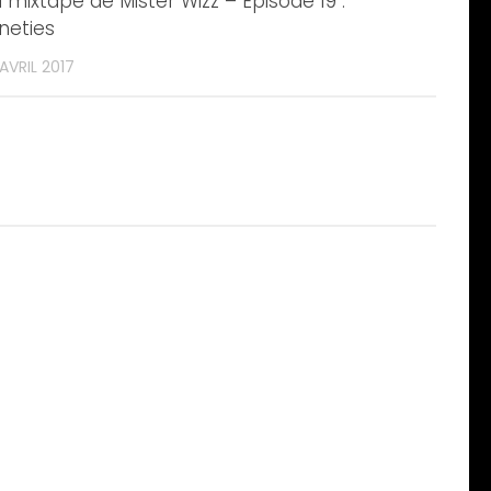
 mixtape de Mister Wizz – Episode 19 :
neties
 AVRIL 2017