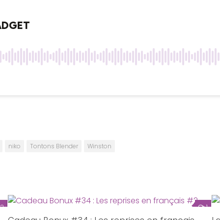
niko
Tontons Blender
Winston
2
1