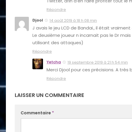
Twitter, afin d’en faire profiter tout l
Répondre
Djool
14 août 2019 à 18 h 08 min
J avais le jeu LCD de Bandai., il était vraiment
Le deuxième joueur n incarnait pas le Dr mais
utilisant des attaques)
Répondre
Yetcha
19 septembre 2019 à 21 h 54 min
Merci Djool pour ces précisions. A très
Répondre
LAISSER UN COMMENTAIRE
Commentaire
*