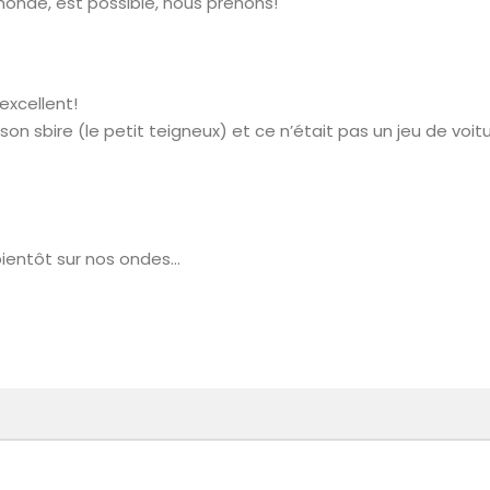
e monde, est possible, nous prenons!
 excellent!
 son sbire (le petit teigneux) et ce n’était pas un jeu de vo
 bientôt sur nos ondes…