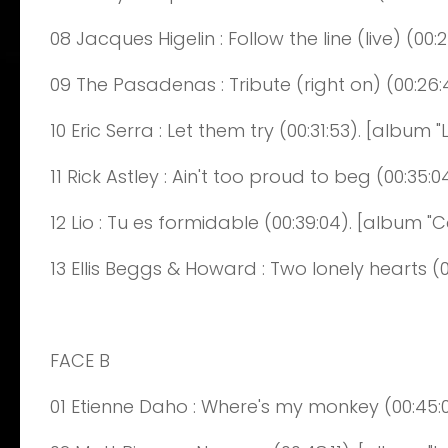
08
Jacques
Higelin :
Follow
the line (live)
(0
0:
2
09
The
Pasadenas
: Tribute (right on)
(0
0:
26
:
10
Eric
Serra : Let
them
try
(0
0:
31
:
53
)
. [album "
11
Rick
Astley
:
Ain't
too
proud
to
beg
(0
0:
35
:
0
12
Lio
: Tu es formidable
(0
0:
39
:
0
4
)
. [album "
13
Ellis
Beggs
& Howard :
Two
lonely
hearts
(
FACE B
01
Etienn
e
Daho :
Where's
my
monkey
(0
0:
45
: