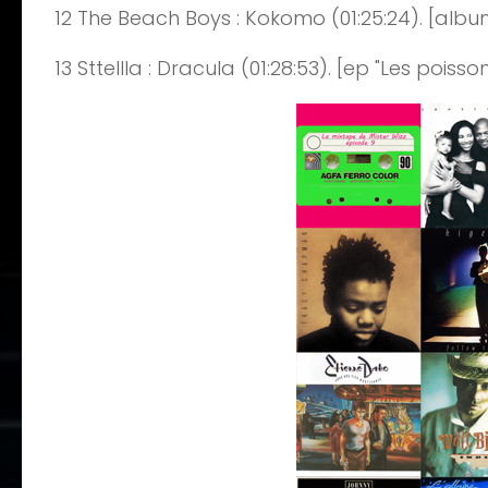
12
The
Beach Boys : Kokomo
(0
1
:
25
:
24
)
. [albu
13
Sttellla
: Dracula
(0
1
:
28
:
53
)
. [ep "Les poisso