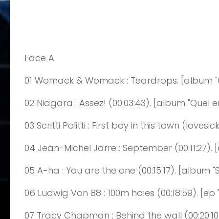
Face A
01
Womack
&
Womack
:
Teardrops
. [album 
02
Niagara
: Assez!
(
00:
0
3
:
43
)
. [album "Quel en
03
Sc
ritti
Politti
: First boy in
this
town
(
lovesic
04
Jean-Michel
Jarre :
September
(0
0:
11
:
27
)
. 
05
A
-h
a
: You are the
one
(0
0:
15
:
17
)
. [album "
06
Ludwig
Von 88 : 100m haies
(0
0:
18:59
)
. [ep 
07
Tracy
Chapman :
B
ehind
the
wall
(0
0:
20
:
1
0