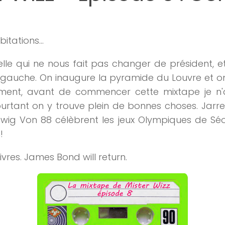
ab
itations...
elle qui ne nous fait pas changer de président, e
auche. On inaugure la pyramide du Louvre et on 
ement, avant de commencer cette mixtape je n'a
ourtant on y trouve plein de bonnes choses. Jarre f
wig Von 88 célèbrent les jeux Olympiques de Séou
!
ivres. James Bond will return.