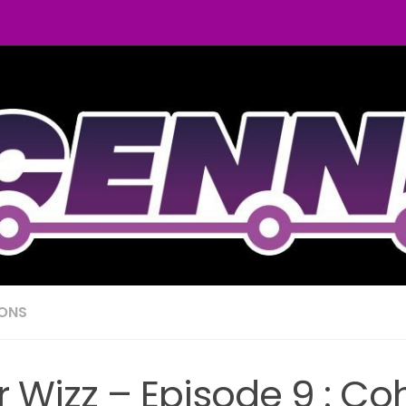
IONS
r Wizz – Episode 9 : Co