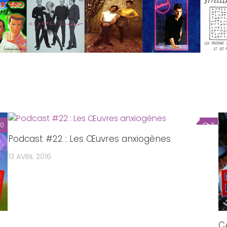
10
11
Podcast #22 : Les Œuvres anxiogènes
13 AVRIL 2016
C