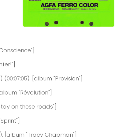
"Conscience"]
fer!"]
k
)
(0
0:0
7
:
0
5
)
. [album "Provision"]
[album "Révolution"]
Stay on these roads"]
"Sprint"]
)
. [album "Tracy Chapman"]