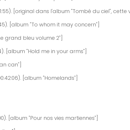
1
:
55
)
. [original dans l'album "Tombé du ciel", cette 
45
)
. [album "To whom it may concern"]
Le grand bleu volume 2"]
4
)
. [album "Hold me in your arms"]
Can can"]
00
:
42:06
)
. [album "Homelands"]
00
)
. [album "Pour nos vies martiennes"]