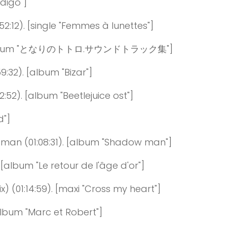
ndigo"]
52
:
12
)
. [single "Femmes à lunettes"]
album "となりのトトロ.サウンドトラック集"]
59
:
32
)
. [album "Bizar"]
2
:
52
)
. [album "Beetlejuice ost"]
d"]
man
(0
1
:0
8
:
31
)
. [album "Shadow man"]
. [album "Le retour de l'âge d'or"]
x)
(0
1
:
14
:
59
)
. [maxi "Cross my heart"]
album "Marc et Robert"]