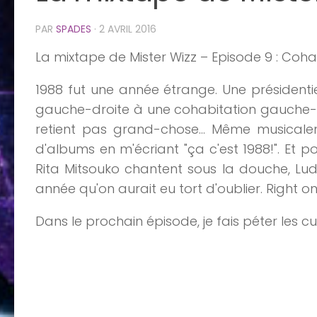
PAR
SPADES
·
2 AVRIL 2016
La
mixtape
de
Mister
Wizz
– Episode
9
:
Coh
1988 fut une année étrange. Une présidenti
gauche-droite à une cohabitation gauche-g
retient pas grand-chose... Même musical
d'albums en m'écriant "ça c'est 1988!". Et p
Rita Mitsouko chantent sous la douche, Lud
année qu'on aurait eu tort d'oublier. Right on
Dans le prochain épisode, je fais péter les cu