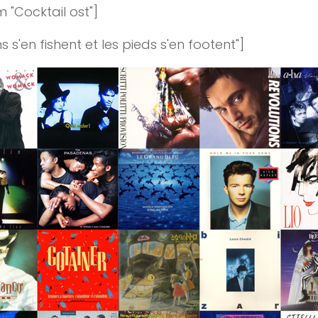
m "Cocktail ost"]
ns s'en fishent et les pieds s'en footent"]