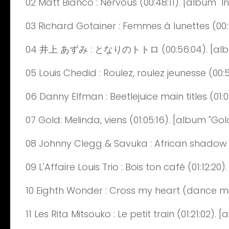
02
Matt
Bianco :
Nervous
(0
0:
48
:
11
)
. [album "I
03
Richard
Gotainer
: Femmes à lunettes
(0
0:
04
井
上
あずみ
:
となりのトトロ
(0
0:
56
:
0
4
)
. [
05
Louis
Chedid : Roulez, roulez jeunesse
(0
0:
06
Danny
Elfman
:
Beetlejuice
main
titles
(0
1
:0
07
Gold
: Melinda, viens
(0
1
:0
5
:
16
)
. [album "Gol
08
Johnny
Clegg &
Savuka
:
African
shadow
09
L'Affaire
Louis Trio : Bois ton café
(0
1
:
12
:
2
0
)
10
Eighth
Wonder : Cross
my
heart
(dance mi
11
Les
Rita
Mitsouko
: Le petit train
(0
1
:
21
:
0
2
)
. [