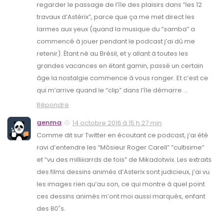
regarder le passage de l’île des plaisirs dans “les 12
travaux d’Astérix”, parce que ça me met direct les
larmes aux yeux (quand la musique du “samba” a
commencé à jouer pendant le podcast j’ai dû me
retenir). Étant né au Brésil, et y allant à toutes les
grandes vacances en étant gamin, passé un certain
âge la nostalgie commence à vous ronger. Et c’est ce
qui m’arrive quand le “clip” dans l’île démarre …
Répondre
genma
14 octobre 2016 à 15 h 27 min
Comme dit sur Twitter en écoutant ce podcast, j’ai été
ravi d’entendre les “Môsieur Roger Carell” “cultisime”
et “vu des milliiiarrds de fois” de Mikadotwix. Les extraits
des films dessins animés d’Asterix sont judicieux, j’ai vu
les images rien qu’au son, ce qui montre à quel point
ces dessins animés m’ont moi aussi marqués, enfant
des 80″s.