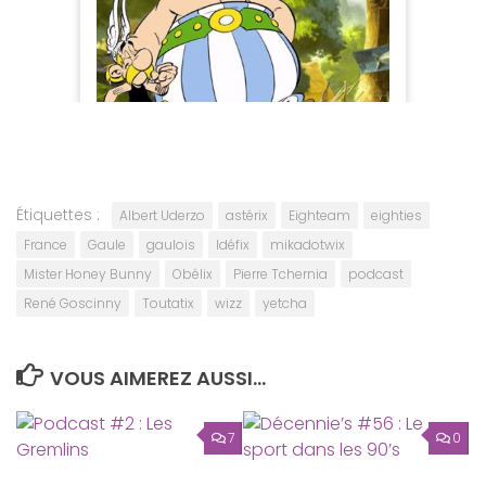
Étiquettes :
Albert Uderzo
astérix
Eighteam
eighties
France
Gaule
gaulois
Idéfix
mikadotwix
Mister Honey Bunny
Obélix
Pierre Tchernia
podcast
René Goscinny
Toutatix
wizz
yetcha
VOUS AIMEREZ AUSSI...
7
0