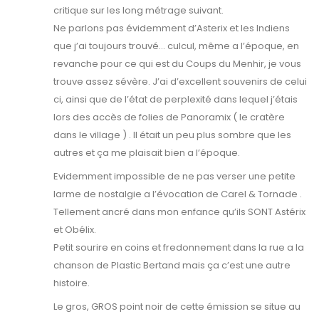
critique sur les long métrage suivant.
Ne parlons pas évidemment d’Asterix et les Indiens
que j’ai toujours trouvé… culcul, même a l’époque, en
revanche pour ce qui est du Coups du Menhir, je vous
trouve assez sévère. J’ai d’excellent souvenirs de celui
ci, ainsi que de l’état de perplexité dans lequel j’étais
lors des accès de folies de Panoramix ( le cratère
dans le village ) . Il était un peu plus sombre que les
autres et ça me plaisait bien a l’époque.
Evidemment impossible de ne pas verser une petite
larme de nostalgie a l’évocation de Carel & Tornade .
Tellement ancré dans mon enfance qu’ils SONT Astérix
et Obélix.
Petit sourire en coins et fredonnement dans la rue a la
chanson de Plastic Bertand mais ça c’est une autre
histoire.
Le gros, GROS point noir de cette émission se situe au