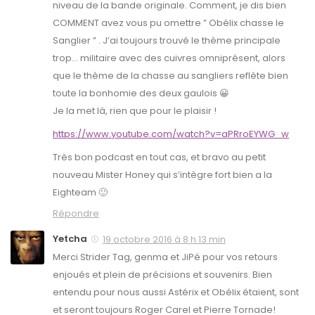
niveau de la bande originale. Comment, je dis bien
COMMENT avez vous pu omettre ” Obélix chasse le
Sanglier ” . J’ai toujours trouvé le thème principale
trop… militaire avec des cuivres omniprésent, alors
que le thème de la chasse au sangliers reflète bien
toute la bonhomie des deux gaulois 😀
Je la met là, rien que pour le plaisir !
https://www.youtube.com/watch?v=aPRroEYWG_w
Très bon podcast en tout cas, et bravo au petit
nouveau Mister Honey qui s’intègre fort bien a la
Eighteam 🙂
Répondre
Yetcha
19 octobre 2016 à 8 h 13 min
Merci Strider Tag, genma et JiPé pour vos retours
enjoués et plein de précisions et souvenirs. Bien
entendu pour nous aussi Astérix et Obélix étaient, sont
et seront toujours Roger Carel et Pierre Tornade!