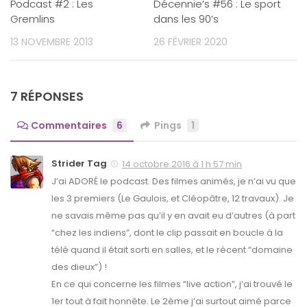
Podcast #2 : Les
Décennie’s #56 : Le sport
Gremlins
dans les 90’s
13 NOVEMBRE 2013
26 FÉVRIER 2020
7 RÉPONSES
Commentaires
6
Pings
1
Strider Tag
14 octobre 2016 à 1 h 57 min
J’ai ADORÉ le podcast. Des filmes animés, je n’ai vu que
les 3 premiers (Le Gaulois, et Cléopâtre, 12 travaux). Je
ne savais même pas qu’il y en avait eu d’autres (à part
“chez les indiens”, dont le clip passait en boucle à la
télé quand il était sorti en salles, et le récent “domaine
des dieux”) !
En ce qui concerne les filmes “live action”, j’ai trouvé le
1er tout à fait honnête. Le 2ème j’ai surtout aimé parce