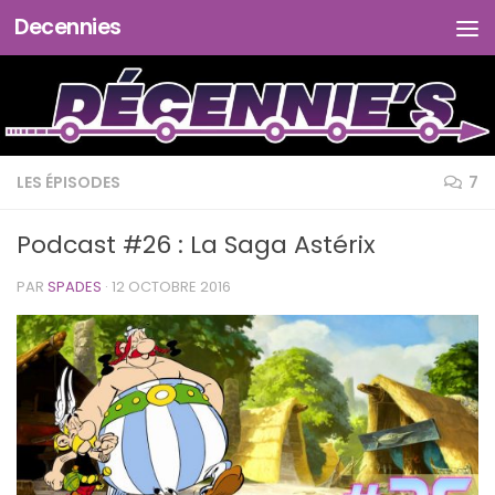
Decennies
Skip to content
LES ÉPISODES
7
Podcast #26 : La Saga Astérix
PAR
SPADES
·
12 OCTOBRE 2016