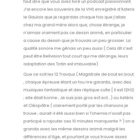
faut dire que vous avez livré un podcast passionnant.
J’ai encore les souvenirs de la VHS enregistré d’Asterix
le Gaulois que je regardais chaque fois que j’allais
chez ma grand mère alors que, chose étrange, je
n’aimais vraiment pas ce dessin animé, en particulier
a cause du dessin que je trouvais un peu grossier. La
qualité sonore me gênais un peu aussi ( Cela dit c’est
peut être Bellvision tout court qui me dérange, leurs
adaptation des Tintin est imbuvable)
Que ce soit les 12 Travaux ( Magistrale de bout en bout
, chaque épreuve étant un fou rire garantis, avec des
musiques fantastique et des réplique culte [ Il est 12h12
; elle était bonne ; Je suis pas gros ect ect…) ou Astérix
et Cléopâtre ( clairement porté par les chansons je
trouve ; aurait-il été aussi bien si Tchernia n’avait pas
participé a rajouter ces 10 minutes manquante ? ) on a
grandis avec les même dessins animé malgré les
différences d’âge, et pourtant je vous trouve assez