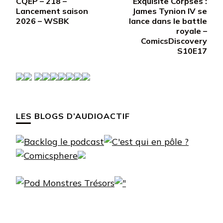
CQEP – 218 –
Exquisite Corpses :
d’article
Lancement saison
James Tynion IV se
2026 – WSBK
lance dans le battle
royale –
ComicsDiscovery
S10E17
LES BLOGS D’AUDIOACTIF