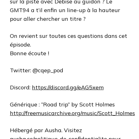
sur la piste avec Debise au guidon ? Le
GMT94 a t’il enfin un line-up à la hauteur
pour aller chercher un titre ?
On revient sur toutes ces questions dans cet
épisode.
Bonne écoute !
Twitter: @cqep_pod
Discord:
https://discord.gg/eAG5xem
Générique : “Road trip” by Scott Holmes
http://freemusicarchive.org/music/Scott_Holmes
Hébergé par Ausha. Visitez
ausha.co/politique-de-confidentialite
pour