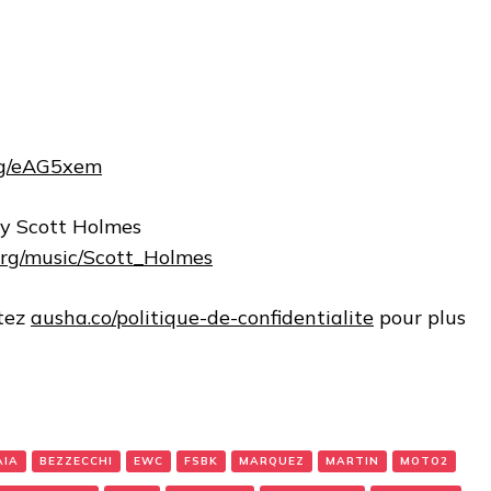
.gg/eAG5xem
by Scott Holmes
.org/music/Scott_Holmes
itez
ausha.co/politique-de-confidentialite
pour plus
AIA
BEZZECCHI
EWC
FSBK
MARQUEZ
MARTIN
MOTO2