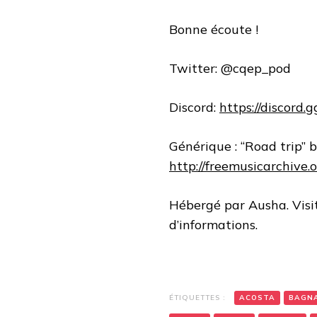
Bonne écoute !
Twitter: @cqep_pod
Discord:
https://discord
Générique : “Road trip” 
http://freemusicarchive
Hébergé par Ausha. Vis
d’informations.
ÉTIQUETTES :
ACOSTA
BAGN