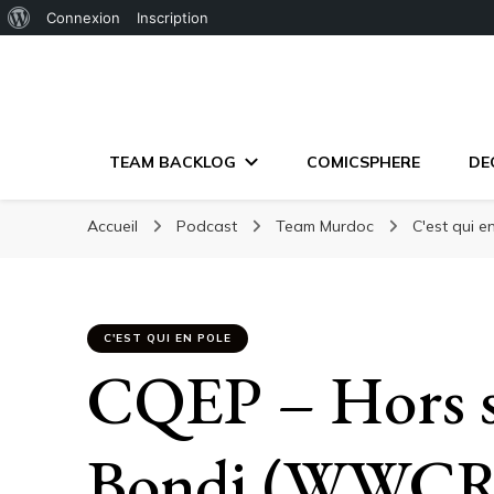
À
Connexion
Inscription
propos
de
WordPress
TEAM BACKLOG
COMICSPHERE
DE
Accueil
Podcast
Team Murdoc
C'est qui e
C'EST QUI EN POLE
CQEP – Hors s
Bondi (WWCR