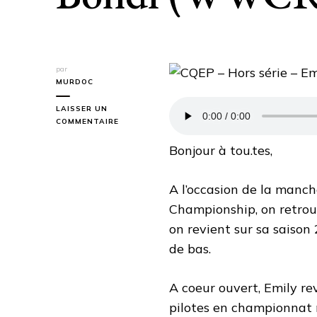
par
MURDOC
LAISSER UN
SUR
COMMENTAIRE
CQEP
–
Bonjour à tou.tes,
HORS
SÉRIE
–
A l’occasion de la manc
EMILY
Championship, on retrou
BONDI
(WWCR
on revient sur sa saison
2025)
de bas.
A coeur ouvert, Emily rev
pilotes en championnat 