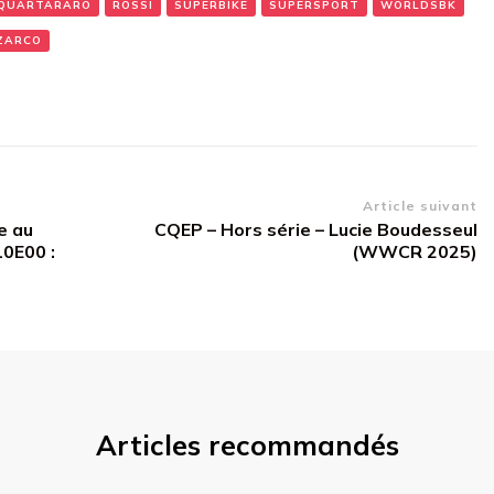
QUARTARARO
ROSSI
SUPERBIKE
SUPERSPORT
WORLDSBK
ZARCO
Article suivant
e au
CQEP – Hors série – Lucie Boudesseul
10E00 :
(WWCR 2025)
Articles recommandés