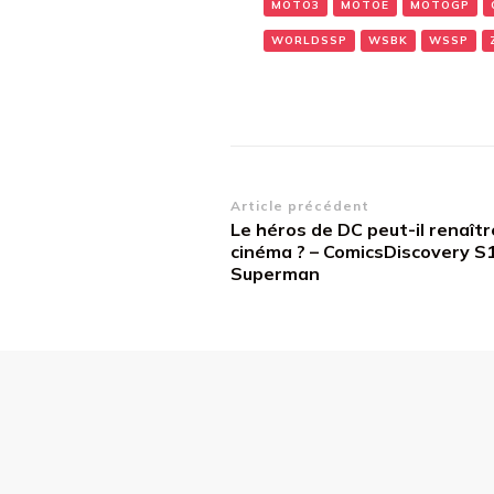
MOTO3
MOTOE
MOTOGP
WORLDSSP
WSBK
WSSP
Navigation
Article précédent
Le héros de DC peut-il renaîtr
d’article
cinéma ? – ComicsDiscovery S
Superman