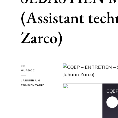
(Assistant tec
Zarco)
par
MURDOC
LAISSER UN
SUR
COMMENTAIRE
CQEP
–
ENTRETIEN
–
Pl
SEBASTIEN
MORENO
Ep