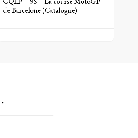
CQEP – 96 – La course MotoGP
de Barcelone (Catalogne)
c
*