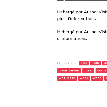
Hébergé par Ausha. Vis
plus d’informations.
Hébergé par Ausha. Vis
d’informations.
ÉTIQUETTES :
EWC
FSBK
M
QUARTARARO
ROSSI
SEBAS
WORLDSSP
WSBK
WSSP