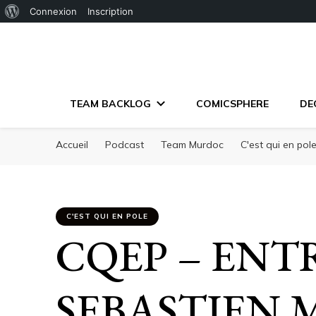
À
Connexion
Inscription
propos
de
WordPress
TEAM BACKLOG
COMICSPHERE
DE
Accueil
Podcast
Team Murdoc
C'est qui en pol
C'EST QUI EN POLE
CQEP – ENT
SEBASTIEN