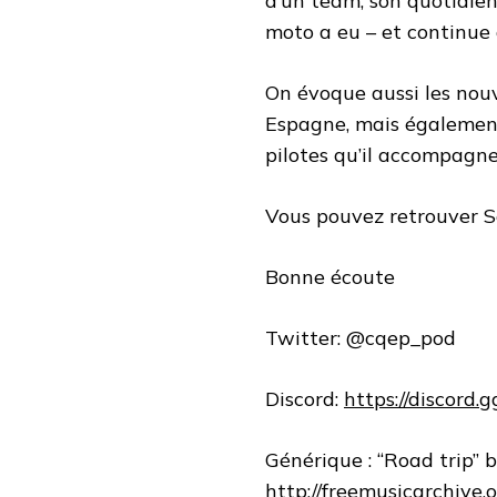
d’un team, son quotidien 
moto a eu – et continue d
On évoque aussi les nouv
Espagne, mais également 
pilotes qu’il accompagne
Vous pouvez retrouver 
Bonne écoute
Twitter: @cqep_pod
Discord:
https://discord
Générique : “Road trip” 
http://freemusicarchive