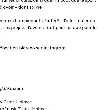
sur les circuits, ainsi que l’impact que le sport
’avoir – dans sa vie.
eaux championnats, l’intérêt d’aller rouler en
ses projets d’avenir, tant pour lui que pour les
.
Sébastien Moreno sur
Instagram
.
.gg/eAG5xem
by Scott Holmes
.org/music/Scott_Holmes