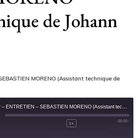
hnique de Johann
CQEP – ENTRETIEN – SEBASTIEN MORENO (Assistant technique de Johann Zarco)
00:00
/
ay
1x
Mute/Unmute
Rewind
Fast
isode
Episode
10
Forward