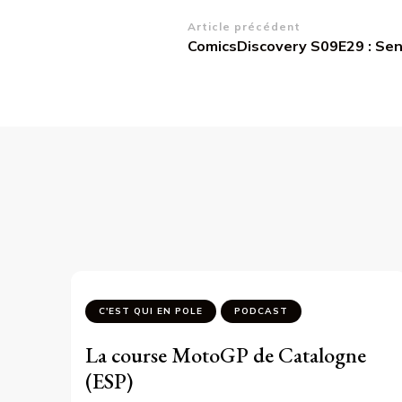
Navigation
Article précédent
ComicsDiscovery S09E29 : Sen
d’article
C'EST QUI EN POLE
PODCAST
La course MotoGP de Catalogne
(ESP)