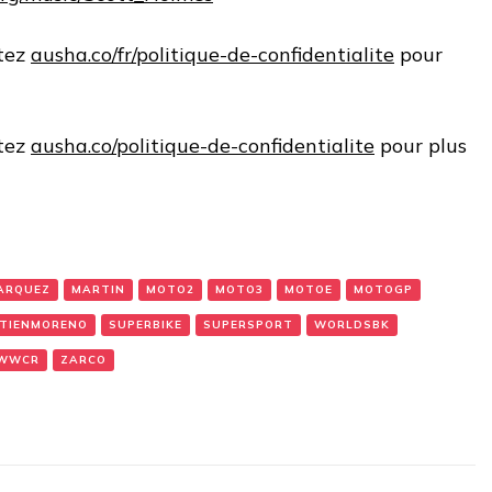
itez
ausha.co/fr/politique-de-confidentialite
pour
itez
ausha.co/politique-de-confidentialite
pour plus
ARQUEZ
MARTIN
MOTO2
MOTO3
MOTOE
MOTOGP
TIENMORENO
SUPERBIKE
SUPERSPORT
WORLDSBK
WWCR
ZARCO