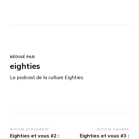
RÉDIGÉ PAR
eighties
Le podcast de la culture Eighties.
Navigation
Article précédent
Article suivant
Eighties et vous #2 :
Eighties et vous #3 :