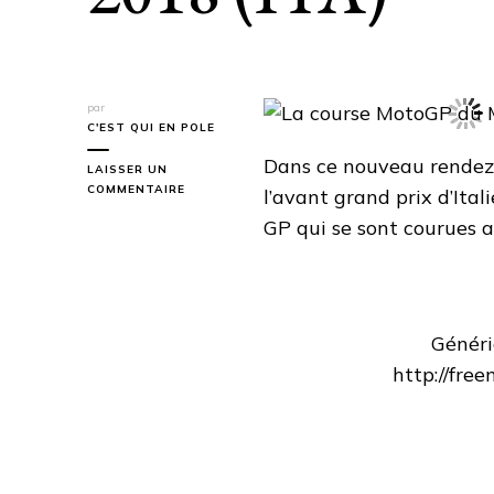
par
C'EST QUI EN POLE
Dans ce nouveau rendez 
LAISSER UN
SUR
COMMENTAIRE
l’avant grand prix d’Ital
LA
GP qui se sont courues a
COURSE
MOTOGP
DU
MUGELLO
2018
(ITA)
Généri
http://fre