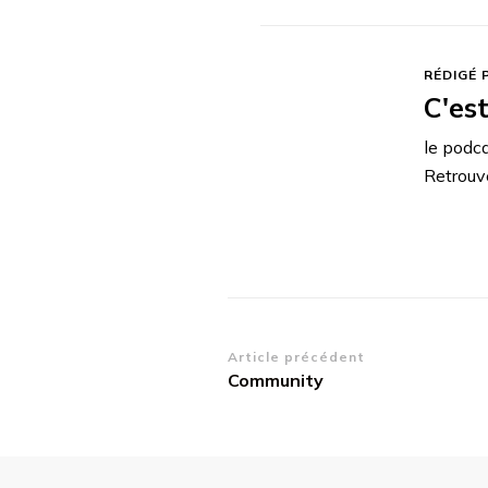
RÉDIGÉ 
C'es
le podca
Retrouv
Navigation
Article précédent
Community
d’article