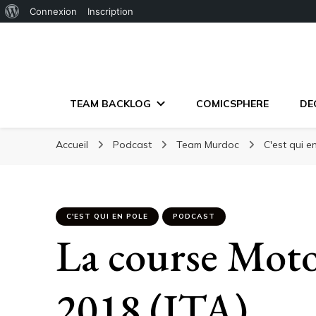
À
Connexion
Inscription
propos
de
WordPress
TEAM BACKLOG
COMICSPHERE
DE
Accueil
Podcast
Team Murdoc
C'est qui e
C'EST QUI EN POLE
PODCAST
La course Mot
2018 (ITA)