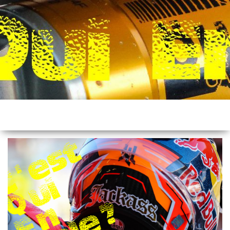
Skip
to
the
content
C'est
qui
en
pole