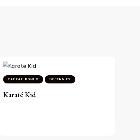
CADEAU BONUX
DECENNIES
Karaté Kid