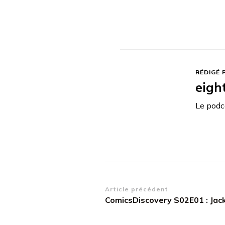
RÉDIGÉ 
eigh
Le podca
Navigation
Article précédent
ComicsDiscovery S02E01 : Jack
d’article