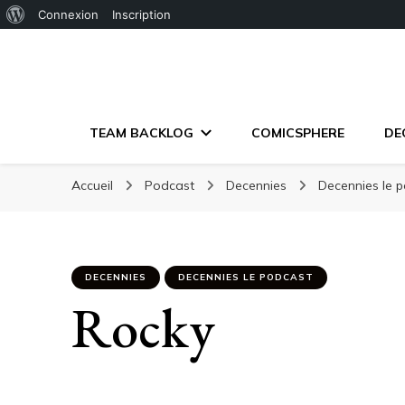
À
Connexion
Inscription
propos
de
WordPress
TEAM BACKLOG
COMICSPHERE
DE
Accueil
Podcast
Decennies
Decennies le 
DECENNIES
DECENNIES LE PODCAST
Rocky