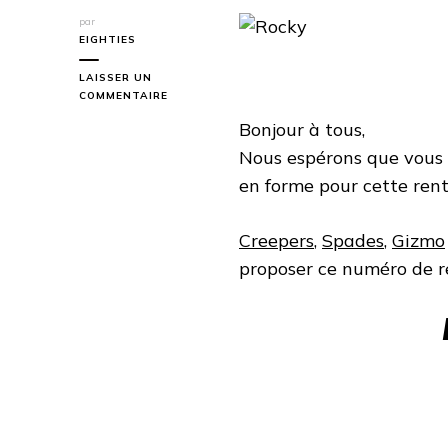
par
EIGHTIES
LAISSER UN
SUR
COMMENTAIRE
ROCKY
Bonjour à tous,
Nous espérons que vous 
en forme pour cette rentr
Creepers
,
Spades
,
Gizmo
proposer ce numéro de r