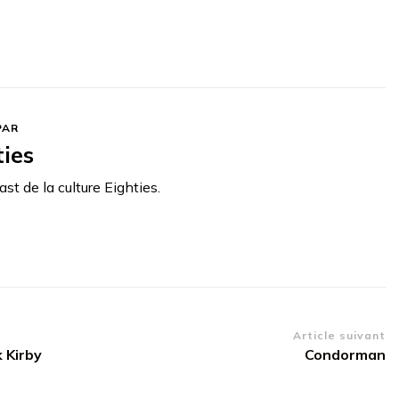
PAR
ties
st de la culture Eighties.
Article suivant
 Kirby
Condorman