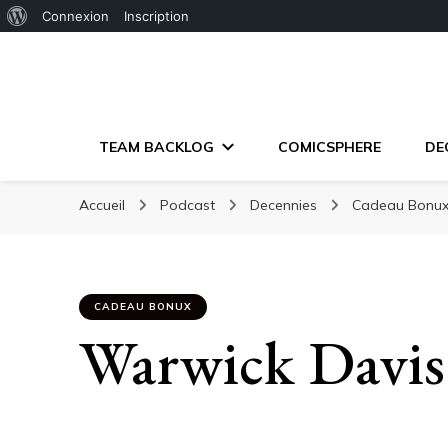
À
Connexion
Inscription
propos
de
WordPress
TEAM BACKLOG
COMICSPHERE
DE
Accueil
Podcast
Decennies
Cadeau Bonu
CADEAU BONUX
Warwick Davis