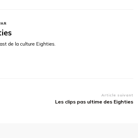
PAR
ties
st de la culture Eighties.
Article suivant
Les clips pas ultime des Eighties