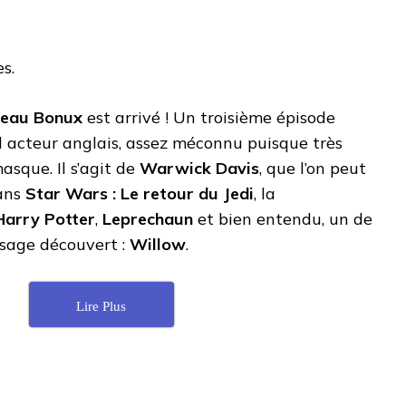
s.
eau Bonux
est arrivé ! Un troisième épisode
d acteur anglais, assez méconnu puisque très
sque. Il s’agit de
Warwick Davis
, que l’on peut
ans
Star Wars : Le retour du Jedi
, la
Harry Potter
,
Leprechaun
et bien entendu, un de
visage découvert :
Willow
.
Lire Plus