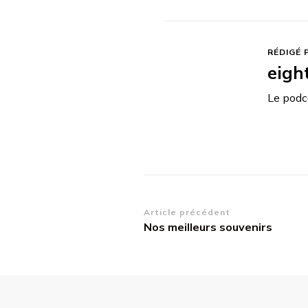
RÉDIGÉ 
eigh
Le podca
Navigation
Article précédent
Nos meilleurs souvenirs
d’article