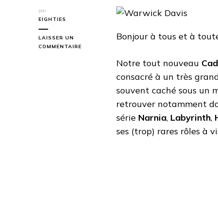
par
EIGHTIES
Bonjour à tous et à toute
LAISSER UN
SUR
COMMENTAIRE
WARWICK
Notre tout nouveau
Cad
DAVIS
consacré à un très gran
souvent caché sous un ma
retrouver notamment d
série
Narnia
,
Labyrinth
,
ses (trop) rares rôles à 