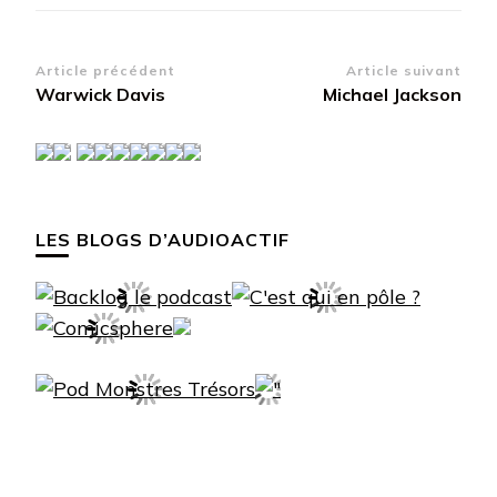
Navigation
Article précédent
Article suivant
Warwick Davis
Michael Jackson
d’article
LES BLOGS D’AUDIOACTIF