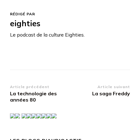
RÉDIGÉ PAR
eighties
Le podcast de la culture Eighties.
Navigation
Article précédent
Article suivant
La technologie des
La saga Freddy
d’article
années 80