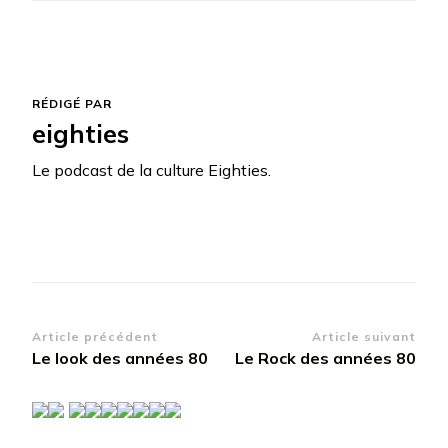
RÉDIGÉ PAR
eighties
Le podcast de la culture Eighties.
Navigation
Article précédent
Article suivant
Le look des années 80
Le Rock des années 80
d’article