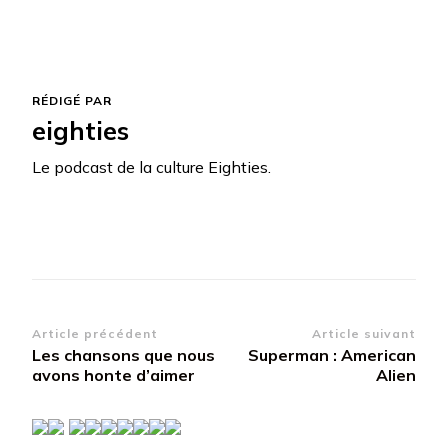
RÉDIGÉ PAR
eighties
Le podcast de la culture Eighties.
Navigation
Article précédent
Article suivant
Les chansons que nous
Superman : American
d’article
avons honte d’aimer
Alien