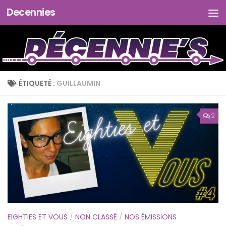
Decennies
Skip to content
ÉTIQUETÉ :
GUILLAUMIN
2
EIGHTIES ET VOUS
/
NON CLASSÉ
/
NOS ÉMISSIONS