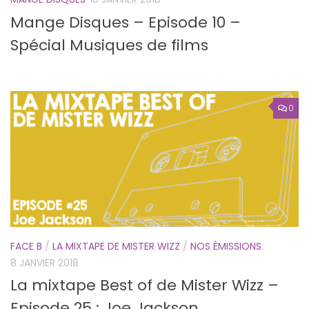
Mange Disques – Episode 10 –
Spécial Musiques de films
0
FACE B
/
LA MIXTAPE DE MISTER WIZZ
/
NOS ÉMISSIONS
8 JANVIER 2018
La mixtape Best of de Mister Wizz –
Episode 25 : Joe Jackson