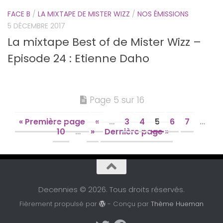
FACE B
/
LA MIXTAPE DE MISTER WIZZ
/
NOS ÉMISSIONS
5 DÉCEMBRE 2017
La mixtape Best of de Mister Wizz –
Episode 24 : Etienne Daho
Page 5 sur 16
« Première page
«
…
3
4
5
6
7
…
10
…
»
Dernière page »
Decennies © 2026. Tous droits réservés.
Fièrement propulsé par
- Conçu par
Thème Hueman