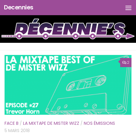
Decennies
Skip to content
2
FACE B
/
LA MIXTAPE DE MISTER WIZZ
/
NOS ÉMISSIONS
5 MARS 2018