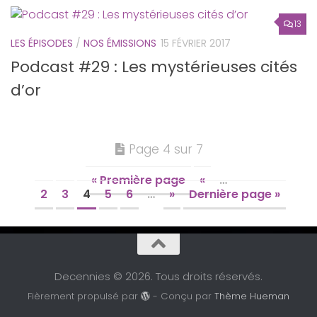
13
LES ÉPISODES
/
NOS ÉMISSIONS
15 FÉVRIER 2017
Podcast #29 : Les mystérieuses cités
d’or
Page 4 sur 7
« Première page
«
…
2
3
4
5
6
…
»
Dernière page »
Decennies © 2026. Tous droits réservés.
Fièrement propulsé par
- Conçu par
Thème Hueman