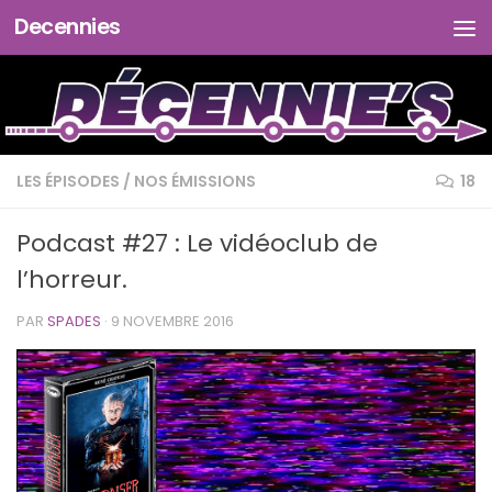
Decennies
Skip to content
LES ÉPISODES
/
NOS ÉMISSIONS
18
Podcast #27 : Le vidéoclub de
l’horreur.
PAR
SPADES
·
9 NOVEMBRE 2016