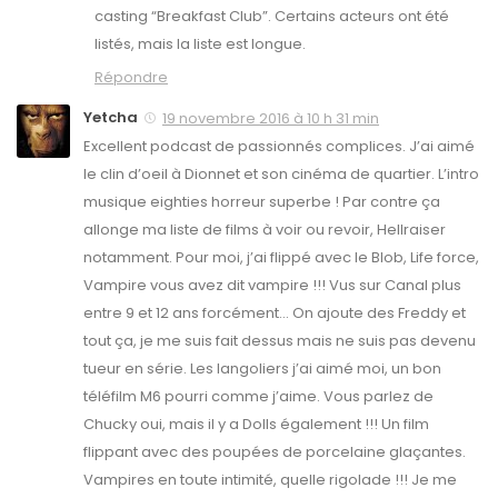
casting “Breakfast Club”. Certains acteurs ont été
listés, mais la liste est longue.
Répondre
Yetcha
19 novembre 2016 à 10 h 31 min
Excellent podcast de passionnés complices. J’ai aimé
le clin d’oeil à Dionnet et son cinéma de quartier. L’intro
musique eighties horreur superbe ! Par contre ça
allonge ma liste de films à voir ou revoir, Hellraiser
notamment. Pour moi, j’ai flippé avec le Blob, Life force,
Vampire vous avez dit vampire !!! Vus sur Canal plus
entre 9 et 12 ans forcément… On ajoute des Freddy et
tout ça, je me suis fait dessus mais ne suis pas devenu
tueur en série. Les langoliers j’ai aimé moi, un bon
téléfilm M6 pourri comme j’aime. Vous parlez de
Chucky oui, mais il y a Dolls également !!! Un film
flippant avec des poupées de porcelaine glaçantes.
Vampires en toute intimité, quelle rigolade !!! Je me