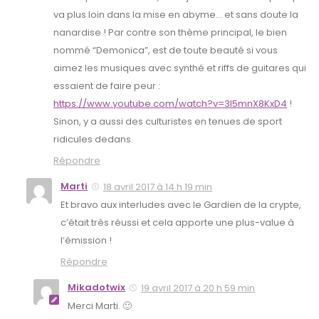
va plus loin dans la mise en abyme… et sans doute la
nanardise ! Par contre son thème principal, le bien
nommé “Demonica”, est de toute beauté si vous
aimez les musiques avec synthé et riffs de guitares qui
essaient de faire peur :
https://www.youtube.com/watch?v=3I5mnX8KxD4
!
Sinon, y a aussi des culturistes en tenues de sport
ridicules dedans.
Répondre
Marti
18 avril 2017 à 14 h 19 min
Et bravo aux interludes avec le Gardien de la crypte,
c’était très réussi et cela apporte une plus-value à
l’émission !
Répondre
Mikadotwix
19 avril 2017 à 20 h 59 min
Merci Marti. 🙂