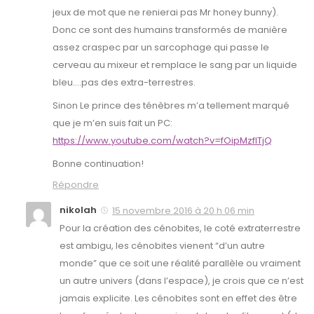
jeux de mot que ne renierai pas Mr honey bunny).
Donc ce sont des humains transformés de manière
assez craspec par un sarcophage qui passe le
cerveau au mixeur et remplace le sang par un liquide
bleu….pas des extra-terrestres.
Sinon Le prince des ténèbres m’a tellement marqué
que je m’en suis fait un PC:
https://www.youtube.com/watch?v=fOipMzfITjQ
Bonne continuation!
Répondre
nikolah
15 novembre 2016 à 20 h 06 min
Pour la création des cénobites, le coté extraterrestre
est ambigu, les cénobites vienent “d’un autre
monde” que ce soit une réalité parallèle ou vraiment
un autre univers (dans l’espace), je crois que ce n’est
jamais explicite. Les cénobites sont en effet des être