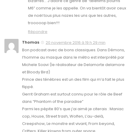
bizarres… J’adore ce genre de “téléfilms pourris
M6” comme je les appelle. On va bientôt avoir ceux
de noël tous plus nazes les uns que les autres,
trooooop bien!!!
Répondre
Thomas
20 novembre 2016 à 19 h 29 min
Bon podcast avec de bons classiques. Dans Démons,
l’homme au masque dans le métro est interprété par
Michele Soavi (le réalisateur de Delamorte delamore
et Bloody Bird)
Prince des ténèbres est un des film qui m’a fait le plus
flippé.
Gerrit Graham est surtout connu pour le rôle de Beef
dans “Phantom of the paradise”
Parmi les pépite 80’s que j’ai aimé je citerais : Maniac
cop, House, Street trash, Wolfen, L’au-delà,
Creepshow, Le monstre est vivant, From beyond,
Critters, Killer klowns from outer space.