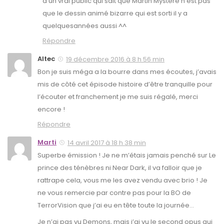
a un vrai public qui sait que Martin Mystère n’est pas
que le dessin animé bizarre qui est sorti il y a
quelquesannées aussi ^^
Répondre
Altec
19 décembre 2016 à 8 h 56 min
Bon je suis méga a la bourre dans mes écoutes, j’avais
mis de côté cet épisode histoire d’être tranquille pour
l’écouter et franchement je me suis régalé, merci
encore !
Répondre
Marti
14 avril 2017 à 18 h 38 min
Superbe émission ! Je ne m’étais jamais penché sur Le
prince des ténèbres ni Near Dark, il va falloir que je
rattrape cela, vous me les avez vendu avec brio ! Je
ne vous remercie par contre pas pour la BO de
TerrorVision que j’ai eu en tête toute la journée…
Je n’ai pas vu Demons, mais j’ai vu le second opus qui