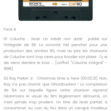
Face A
01
Coluche
: Noël
.
Un inédit non daté publié sur
l'intégrale de 96. La sonorité fait pencher pour une
production des années 80, mais au pire les chansons
de Coluche sont trop rares pour bouder son plaisir. J'y ai
dis viens derrière le bois .... [coffret "Coluche intégral" -
1996]
02
Ray
Parker Jr. : Christmas time
is
here
(
0
0:0
2
:
21)
. Non,
Ray n'a pas chanté que Ghostbusters ! La compilation
de 84 sur laquelle figure cette chanson reprend
néanmoins le visuel du film légèrement détourné, on
n'est jamais trop prudent. Un titre de Noël parfait, à
consommer au coin du feu dans un canapé moelleux