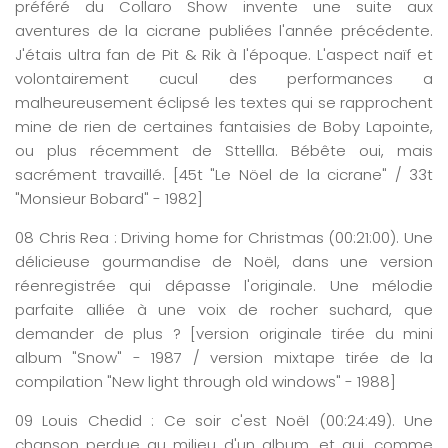
préféré du Collaro Show invente une suite aux
aventures de la cicrane publiées l'année précédente.
J'étais ultra fan de Pit & Rik à l'époque. L'aspect naïf et
volontairement cucul des performances a
malheureusement éclipsé les textes qui se rapprochent
mine de rien de certaines fantaisies de Boby Lapointe,
ou plus récemment de Sttellla. Bébête oui, mais
sacrément travaillé. [45t "Le Nöel de la cicrane" / 33t
"Monsieur Bobard" - 1982]
08
Chris
Rea
:
Driving
home for Christmas
(0
0:
21
:
00
)
. Une
délicieuse gourmandise de Noël, dans une version
réenregistrée qui dépasse l'originale. Une mélodie
parfaite alliée à une voix de rocher suchard, que
demander de plus ? [version originale tirée du mini
album "Snow" - 1987 / version mixtape tirée de la
compilation "New light through old windows" - 1988]
09
Louis
Chedid : Ce soir c'est Noël
(0
0:
24
:
49
)
. Une
chanson perdue au milieu d'un album, et qui, comme