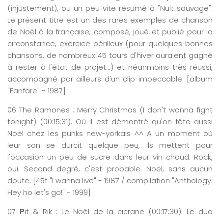
(injustement), ou un peu vite résumé à "Nuit sauvage".
Le présent titre est un des rares exemples de chanson
de Noël à la française, composé, joué et publié pour la
circonstance, exercice périlleux (pour quelques bonnes
chansons, de nombreux 45 tours d'hiver auraient gagné
à rester à l'état de projet...) et néanmoins très réussi,
accompagné par ailleurs d'un clip impeccable. [album
"Fanfare" - 1987]
06
The
Ramones :
Merry
C
hristmas
(I
don't
wanna
fight
tonight
)
(0
0:
15
:
31
)
. Où il est démontré qu'on fête aussi
Noël chez les punks new-yorkais ^^ A un moment où
leur son se durcit quelque peu, ils mettent pour
l'occasion un peu de sucre dans leur vin chaud. Rock,
oui. Second degré, c'est probable. Noël, sans aucun
doute. [45t "I wanna live" - 1987 / compilation "Anthology:
Hey ho let's go!" - 1999]
07
P
it
& Rik : Le Noël de la
cicrane
(0
0:
17
:
30
)
. Le duo