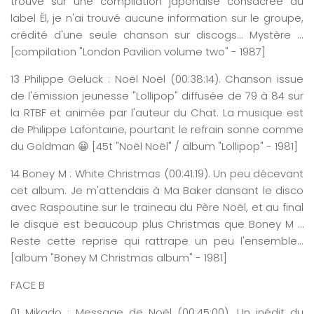
trouvé sur une compilation japonaise consacrée au
label Él, je n'ai trouvé aucune information sur le groupe,
crédité d'une seule chanson sur discogs... Mystère ...
[compilation "London Pavilion volume two" - 1987]
13
Philippe
Geluck
: Noël Noël
(0
0:
38
:
14
)
. Chanson issue
de l'émission jeunesse "Lollipop" diffusée de 79 à 84 sur
la RTBF et animée par l'auteur du Chat. La musique est
de Philippe Lafontaine, pourtant le refrain sonne comme
du Goldman 😀 [45t "Noël Noël" / album "Lollipop" - 1981]
14
Boney
M : White
Christmas
(0
0:
41
:
19
)
. Un peu décevant
cet album. Je m'attendais à Ma Baker dansant le disco
avec Raspoutine sur le traineau du Père Noël, et au final
le disque est beaucoup plus Christmas que Boney M …
Reste cette reprise qui rattrape un peu l'ensemble...
[album "Boney M Christmas album" - 1981]
FACE B
01
Mikado
: Message de Noël
(0
0:
45
:
00
)
. Un inédit du