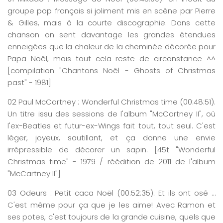
groupe pop français si joliment mis en scène par Pierre
& Gilles, mais à la courte discographie. Dans cette
chanson on sent davantage les grandes étendues
enneigées que la chaleur de la cheminée décorée pour
Papa Noël, mais tout cela reste de circonstance ^^
[compilation "Chantons Noël - Ghosts of Christmas
past" - 1981]
02
Paul
McCartney :
Wonderful
C
h
ristmas
time
(0
0:
48
:
51
)
.
Un titre issu des sessions de l'album "McCartney II", où
l'ex-Beatles et futur-ex-Wings fait tout, tout seul. C'est
léger, joyeux, sautillant, et ça donne une envie
irrépressible de décorer un sapin. [45t "Wonderful
Christmas time" - 1979 / réédition de 2011 de l'album
"McCartney II"]
03
Odeurs
: Petit caca Noël
(0
0:
52
:
35
)
. Et ils ont osé …
C'est même pour ça que je les aime! Avec Ramon et
ses potes, c'est toujours de la grande cuisine, quels que