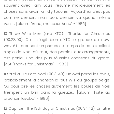
souvent avec l'ami Louis, résume malicieusement les
choses sans avoir l'air d'y toucher. Aujourd'hui c'est pas
comme demain, mais bon, demain va quand même
venir... [album "Anne, ma sœur Anne" - 1985]
10
Three
Wise Men (
aka
XTC) :
Thanks
for Christmas
(0
0:
28
:
00
)
. Oui il s'agit bien d'XTC le groupe de new
wave! Ils prennent un pseudo le temps de cet excellent
single de Noël où tout, des paroles aux arrangements,
est génial. Une des plus réussies chansons du genre.
[45t "Thanks for Christmas" - 1983]
11
Sttellla
: Le Père Noël
(0
0:
31
:
4
0
)
. Un ovni parmi les ovnis,
probablement la chanson la plus WTF du groupe belge.
Ou pour dire les choses autrement, les boules de Noël
trempent un brin dans la gueuze... [album "Fuite au
prochain lavabo" - 1986]
12
Caprice
: The 13th
day
of Christmas
(0
0:
34
:
42
)
. Un titre