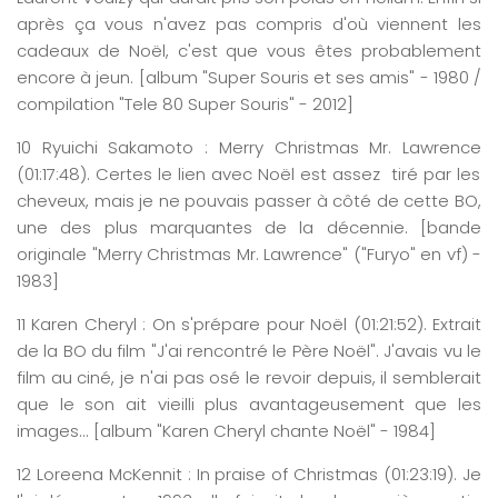
après ça vous n'avez pas compris d'où viennent les
cadeaux de Noël, c'est que vous êtes probablement
encore à jeun. [album "Super Souris et ses amis" - 1980 /
compilation "Tele 80 Super Souris" - 2012]
10
Ryuichi
Sakamoto :
Merry
Christmas
M
r.
Lawrence
(0
1
:
17
:
48
)
. Certes le lien avec Noël est assez tiré par les
cheveux, mais je ne pouvais passer à côté de cette BO,
une des plus marquantes de la décennie. [bande
originale "Merry Christmas Mr. Lawrence" ("Furyo" en vf) -
1983]
11
Karen
Cheryl : On s'prépare pour Noël
(0
1
:
21
:
52
)
. Extrait
de la BO du film "J'ai rencontré le Père Noël". J'avais vu le
film au ciné, je n'ai pas osé le revoir depuis, il semblerait
que le son ait vieilli plus avantageusement que les
images... [album "Karen Cheryl chante Noël" - 1984]
12
Loreena
McKennit
: In
praise
of Christmas
(0
1
:
23
:
19
)
. Je