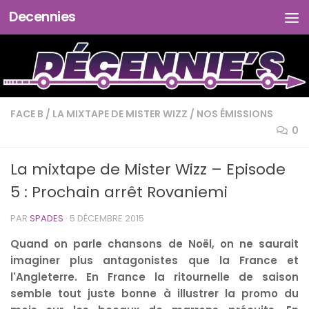
Decennies
Skip to content
FACE B
/
LA MIXTAPE DE MISTER WIZZ
/
NOS ÉMISSIONS
0
La mixtape de Mister Wizz – Episode
5 : Prochain arrêt Rovaniemi
PAR
SPADES
·
5 DÉCEMBRE 2015
Quand on parle
chansons de Noël, on ne saurait
imaginer plus antagonistes que la France et
l'Angleterre. En France
la ritournelle de saison
semble tout juste bonne à illustrer la promo du