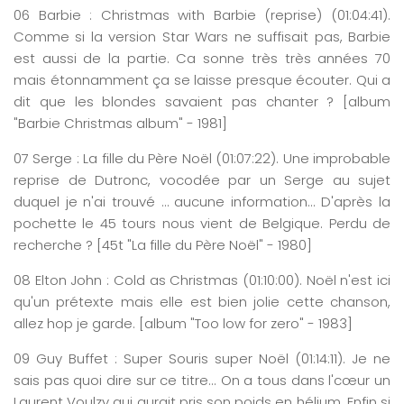
06
Barbie
: Christmas
with
Barbie (reprise)
(0
1
:0
4
:
41
)
.
Comme si la version Star Wars ne suffisait pas, Barbie
est aussi de la partie. Ca sonne très très années 70
mais étonnamment ça se laisse presque écouter. Qui a
dit que les blondes savaient pas chanter ? [album
"Barbie Christmas album" - 1981]
07
Serge
: La fille du Père Noël
(0
1
:0
7
:
22
)
. Une improbable
reprise de Dutronc, vocodée par un Serge au sujet
duquel je n'ai trouvé … aucune information... D'après la
pochette le 45 tours nous vient de Belgique. Perdu de
recherche ? [45t "La fille du Père Noël" - 1980]
08
Elton
John : Cold as Christmas
(0
1
:
1
0
:
00
)
. Noël n'est ici
qu'un prétexte mais elle est bien jolie cette chanson,
allez hop je garde. [album "Too low for zero" - 1983]
09
Guy
Buffet : Super Souris super Noël
(0
1
:
14
:
11
)
. Je ne
sais pas quoi dire sur ce titre... On a tous dans l'cœur un
Laurent Voulzy qui aurait pris son poids en hélium. Enfin si