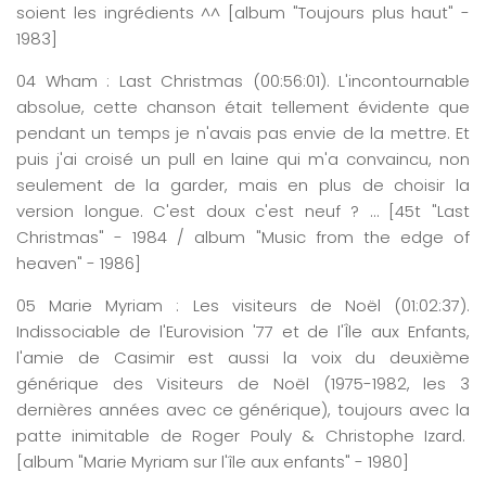
soient les ingrédients ^^ [album "Toujours plus haut" -
1983]
04
Wham
: L
ast Christmas
(0
0:
56
:
0
1
)
. L'incontournable
absolue, cette chanson était tellement évidente que
pendant un temps je n'avais pas envie de la mettre. Et
puis j'ai croisé un pull en laine qui m'a convaincu, non
seulement de la garder, mais en plus de choisir la
version longue. C'est doux c'est neuf ? … [45t "Last
Christmas" - 1984 / album "Music from the edge of
heaven" - 1986]
05
Marie
Myriam : Les visiteurs de Noël
(0
1
:0
2
:
37
)
.
Indissociable de l'Eurovision '77 et de l'Île aux Enfants,
l'amie de Casimir est aussi la voix du deuxième
générique des Visiteurs de Noël (1975-1982, les 3
dernières années avec ce générique), toujours avec la
patte inimitable de Roger Pouly & Christophe Izard.
[album "Marie Myriam sur l'île aux enfants" - 1980]