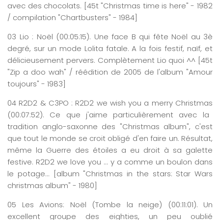
avec des chocolats. [45t "Christmas time is here" - 1982
/ compilation "Chartbusters" - 1984]
03
Lio :
Noël
(0
0:0
5
:
15
)
. Une face B qui fête Noël au 3è
degré, sur un mode Lolita fatale. A la fois festif, naïf, et
délicieusement pervers. Complètement Lio quoi ^^ [45t
"Zip a doo wah" / réédition de 2005 de l'album "Amour
toujours" - 1983]
04
R2D2 & C3PO : R2D2
we
wish
you
a
merry
C
hristmas
(0
0:0
7
:
52
)
. Ce que j'aime particulièrement avec la
tradition anglo-saxonne des "Christmas album", c'est
que tout le monde se croit obligé d'en faire un. Résultat,
même la Guerre des étoiles a eu droit à sa galette
festive. R2D2 we love you … y a comme un boulon dans
le potage... [album "Christmas in the stars: Star Wars
christmas album" - 1980]
05
Les
Avions: Noël (Tombe la neige)
(0
0:
11
:
0
1
)
. Un
excellent groupe des eighties, un peu oublié