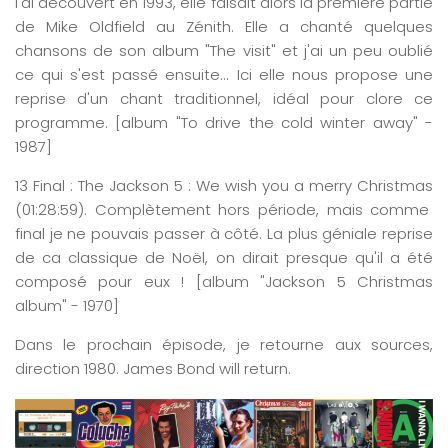
l'ai découvert en 1993, elle faisait alors la première partie
de Mike Oldfield au Zénith. Elle a chanté quelques
chansons de son album "The visit" et j'ai un peu oublié
ce qui s'est passé ensuite... Ici elle nous propose une
reprise d'un chant traditionnel, idéal pour clore ce
programme. [album "To drive the cold winter away" -
1987]
13
Final
:
The
J
ackson
5 :
We
wish
you
a
merry
Christmas
(0
1
:
28
:
59
)
. Complètement hors période, mais comme
final je ne pouvais passer à côté. La plus géniale reprise
de ca classique de Noël, on dirait presque qu'il a été
composé pour eux ! [album "Jackson 5 Christmas
album" - 1970]
Dans le prochain épisode, je retourne aux sources,
direction 1980. James Bond will return.