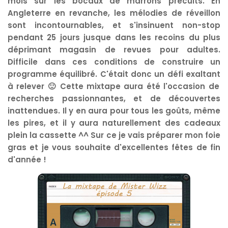
mois
sur les bocaux de marrons précuits. En
Angleterre en revanche, les mélodies de réveillon
sont incontournables, et s'insinuent non-stop
pendant 25 jours jusque dans les recoins du plus
déprimant magasin de revues pour adultes.
Difficile dans ces conditions de construire un
programme équilibré.
C'était donc un défi
ex
altant
à relever 🙂
C
ette mixtape aura été
l'occasion de
recherches
passionnantes, et de découvertes
in
attendues
.
Il y en aura pour tous les goûts, même
les pires
,
et il y aura naturellement des cadeaux
plein la cassette ^^ Sur ce je vais préparer mon foie
gras et je vous souhaite d'excellentes fêtes de fin
d'année !