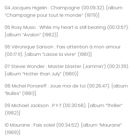
04
Jacques
Higelin : Champagne
(0
0:0
9
:
32
)
. [album
“Champagne pour tout le monde” (1979)]
05
Roxy
Music :
While
my
heart
is
still
beating
(0
0:
13
:
57
)
.
[album “Avalon” (1982)]
06
Véronique
Sanson : Fais attention à mon amour
(0
0:
17
:
11
)
. [album “Laisse la vivre” (1981)]
07
Stevie
Wonder : Master
blaster
(
Jammin
‘)
(0
0:
21
:
39
)
.
[album “Hotter than July” (1980)]
08
Michel
Ponareff
: Joue moi de toi
(0
0:
26
:
47
)
. [album
“Bulles” (1981)]
09
Michael
Jackson : P.Y.T
(0
0:
30
:
58
)
. [album “Thriller”
(1982)]
10
Maurane
: Fais soleil
(0
0:
34
:
52
)
. [album “Maurane”
(1989)]