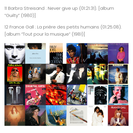
11
B
arbra
Streisand : Never
give
up
(0
1
:
21
:
31
)
. [album
“Guilty” (1980)]
12
France
Gall : La prière des petits humains
(0
1
:
25
:
08
)
.
[album “Tout pour la musique” (1981)]