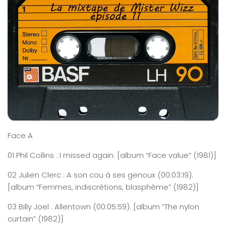
Face A
01
Phil
Collins : I
missed
again
. [album “Face value” (1981)]
02
Julien
Clerc : A son cou à ses genoux
(0
0:0
3
:
19
)
.
[album “Femmes, indiscrétions, blasphème” (1982)]
03
Billy
Joel
: Allentown
(0
0:0
5
:
59
)
. [album “The nylon
curtain” (1982)]