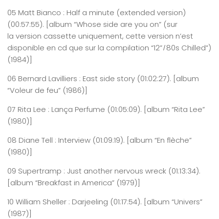
05
Matt
Bianco : Half a minute (
extended
version)
(0
0:
57
:
55
)
. [album “Whose side are you on” (sur
la version cassette uniquement, cette version n’est
disponible en cd que sur la compilation “12” ̸ 80s Chilled”)
(1984)]
06
Bernard
Lavilliers : East
side
story
(0
1
:0
2
:
27
)
. [album
“Voleur de feu” (1986)]
07
Rita
Lee : Lança
Perfume
(0
1
:0
5
:
0
9
)
. [album “Rita Lee”
(1980)]
08
Diane
Tell :
Intervi
ew
(0
1
:0
9
:
19
)
. [album “En flèche”
(1980)]
09
Supertramp
: Just
another
nervous
wreck
(0
1
:
13
:
34
)
.
[album “Breakfast in America” (1979)]
10
William
Sheller : Darjeeling
(0
1
:
17
:
54
)
. [album “Univers”
(1987)]