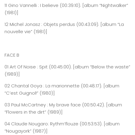
11
Gino
Vannelli
: I
believe
(0
0:
39
:
1
0
)
. [album “Nightwalker”
(1981)]
12
Michel
Jonasz
: Objets perdus
(0
0:
43
:
0
9
)
. [album “La
nouvelle vie” (1981)]
FACE B
01
Art
Of Noise :
Spit
(0
0:
45
:
00
)
. [album “Below the waste”
(1989)]
02
Chantal
Goya : La
marionnette
(0
0:
48
:
17
)
. [album
“C’est Guignol!” (1980)]
03
Paul
McCartney :
My
brave face
(0
0:
5
0
:
42
)
. [album
“Flowers in the dirt” (1989)]
04
Claude
Nougaro:
Rythm
‘flouze
(0
0:
53
:
53
)
. [album
“Nougayork” (1987)]