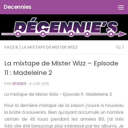
Decennies
Skip to content
FACE B
/
LA MIXTAPE DE MISTER WIZZ
1
La mixtape de Mister Wizz – Episode
11 : Madeleine 2
PAR
SPADES
·
4 JUIN 2016
La
mixtape
de
Mister
Wizz
– Episode
11
:
M
adeleine 2
Pour la dernière mixtape de la saison j’ouvre à nouveau
la boîte à souvenirs. Bien qu’ayant accumulé un nombre
certain de 45 tours pendant les années 80, j’ai très
très vite été beaucoup plus intéressé par les albums. Je