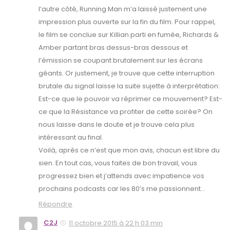
l’autre côté, Running Man m’a laissé justement une
impression plus ouverte sur la fin du film. Pour rappel,
le film se conclue sur Killian parti en fumée, Richards &
Amber partant bras dessus-bras dessous et
l’émission se coupant brutalement sur les écrans
géants. Or justement, je trouve que cette interruption
brutale du signal laisse la suite sujette à interprétation:
Est-ce que le pouvoir va réprimer ce mouvement? Est-
ce que la Résistance va profiter de cette soirée? On
nous laisse dans le doute et je trouve cela plus
intéressant au final.
Voilà, après ce n’est que mon avis, chacun est libre du
sien. En tout cas, vous faites de bon travail, vous
progressez bien et j’attends avec impatience vos
prochains podcasts car les 80’s me passionnent…
Répondre
C2J
11 octobre 2015 à 22 h 03 min