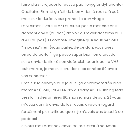
faire plaisir, rejouer la fausse pub Tonyglandyl, chanter
Capitaine Flam si ça fait du bien – rien à redire à ça),
mais sur la durée, vous prenez le bon virage.
Là vraiment, vous tirez l’auditeur par la manche en lui
donnant envie (ou pas) de voir ou revoir des films qu’il
a vu (ou pas). Et comme j’imagine que vous ne vous
“imposez” rien (vous parlez de ce dont vous avez
envie de parler), ça passe super bien, on a tout de
suite envie de filer à son vidéoclub pour louer la VHS…
ouh merde, je me suis cru dans les années 80 avec
vos conneries !
Bref, sur le cobaye que je suis, ça a vraiment très bien
marché : 1), oui, j’ai vu Le Prix du danger ET Running Man
vers la fin des années 80, mais jamais depuis, 2) vous
m’avez donné envie de les revoir, avec un regard
forcément plus critique que si je n’avais pas écouté ce
podcast.
Si vous me redonnez envie de me farcir à nouveau