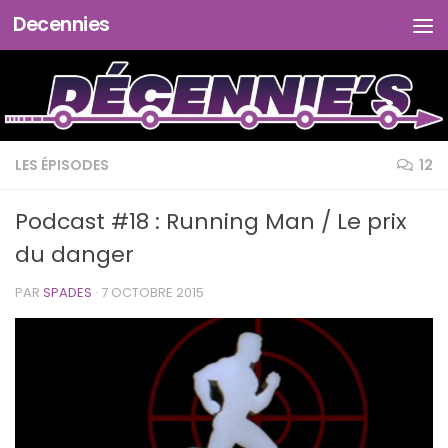
Decennies
Skip to content
LES ÉPISODES
12
Podcast #18 : Running Man / Le prix
du danger
PAR
SPADES
·
7 OCTOBRE 2015