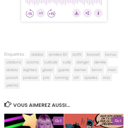
Étiquettes :
adidas
années 80
boffil
boisset
bonux
citations
cosma
culbute
culte
danger
denrée
dollars
eighties
glaser
guerre
kremer
lanvin
man
piccoli
podcast
prix
running
sirf
spades
wizz
yetcha
VOUS AIMEREZ AUSSI...
8
4