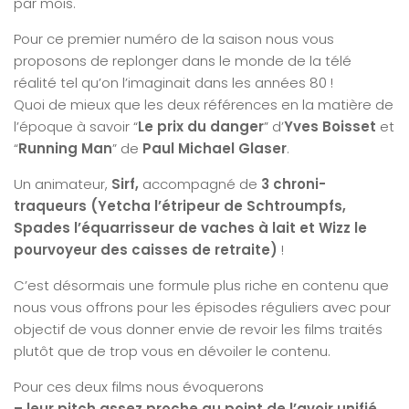
par mois.
Pour ce premier numéro de la saison nous vous
proposons de replonger dans le monde de la télé
réalité tel qu’on l’imaginait dans les années 80 !
Quoi de mieux que les deux références en la matière de
l’époque à savoir “
Le prix du danger
” d’
Yves Boisset
et
“
Running Man
” de
Paul Michael Glaser
.
Un animateur,
Sirf,
accompagné de
3 chroni-
traqueurs (Yetcha l’étripeur de Schtroumpfs,
Spades l’équarrisseur de vaches à lait et Wizz le
pourvoyeur des caisses de retraite)
!
C’est désormais une formule plus riche en contenu que
nous vous offrons pour les épisodes réguliers avec pour
objectif de vous donner envie de revoir les films traités
plutôt que de trop vous en dévoiler le contenu.
Pour ces deux films nous évoquerons
– leur pitch assez proche au point de l’avoir unifié.