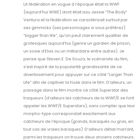
LA fédération en vogue à l’époque était la WWF
(aujourd’hui WWE) dont était issu Jessie “The Body”
Ventura et la fédération se caractérisait surtout par
ses gimmicks (ses personnages si vous préférez)
“bigger than life”, qu’on peut clairement qualifier de
grotesques aujourd’hui (genre un gardien de prison,
un sosie d’Elvis ou un milliardaire entre autres). Je
pense que Steven E. De Souza, le scénariste du film,
s’est inspiré de la popularité grandissante de ce
divertissement pour appuyer sur ce côté “Larger Than
Life” afin de captiver la foule dans le film. D’ailleurs, un
passage dans le film montre ce côté Superstar des
traqueurs (d’ailleurs les catcheurs de la WWF/E se font
appeler les WWF/E Superstars), sans compter que leur
morpho-type correspondait exactement aux
catcheurs de l’époque (grands, baraqués ou gras, en
tout cas de vraies baraques). D’ailleurs détail marrant,
parmi les traqueurs on trouve deux anciens catcheurs: