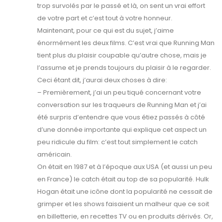
trop survolés par le passé et là, on sent un vrai effort
de votre part et c’est tout à votre honneur.
Maintenant, pour ce qui est du sujet, j’aime
énormément les deux films. C’est vrai que Running Man
tient plus du plaisir coupable qu’autre chose, mais je
l’assume et je prends toujours du plaisir à le regarder.
Ceci étant dit, j’aurai deux choses à dire:
– Premièrement, j’ai un peu tiqué concernant votre
conversation sur les traqueurs de Running Man et j’ai
été surpris d’entendre que vous étiez passés à côté
d’une donnée importante qui explique cet aspect un
peu ridicule du film: c’est tout simplement le catch
américain.
On était en 1987 et à l’époque aux USA (et aussi un peu
en France) le catch était au top de sa popularité. Hulk
Hogan était une icône dont la popularité ne cessait de
grimper et les shows faisaient un malheur que ce soit
en billetterie, en recettes TV ou en produits dérivés. Or,