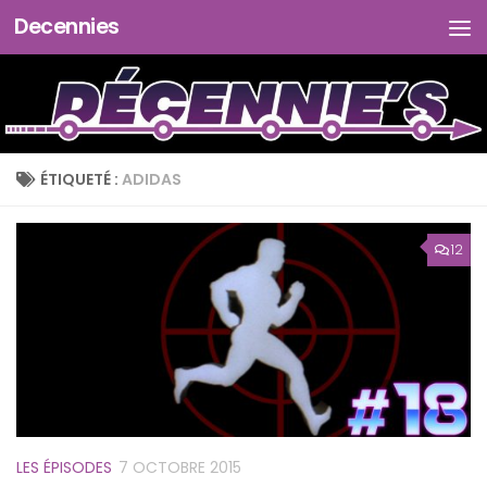
Decennies
Skip to content
ÉTIQUETÉ :
ADIDAS
12
LES ÉPISODES
7 OCTOBRE 2015