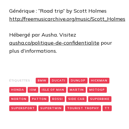
Générique : “Road trip” by Scott Holmes
http://freemusicarchive.org/music/Scott_Holmes
Hébergé par Ausha. Visitez
ausha.co/politique-de-confidentialite
pour
plus d’informations.
ÉTIQUETTES :
BMW
DUCATI
DUNLOP
HICKMAN
HONDA
IOM
ISLE OF MAN
MARTIN
MOTOGP
NORTON
PATTON
ROSSI
SIDE CAR
SUPERBIKE
SUPERSPORT
SUPERTWIN
TOURIST TROPHY
TT