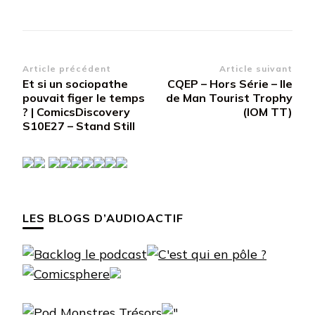
Navigation
Article précédent
Article suivant
Et si un sociopathe
CQEP – Hors Série – Ile
d’article
pouvait figer le temps
de Man Tourist Trophy
? | ComicsDiscovery
(IOM TT)
S10E27 – Stand Still
LES BLOGS D’AUDIOACTIF