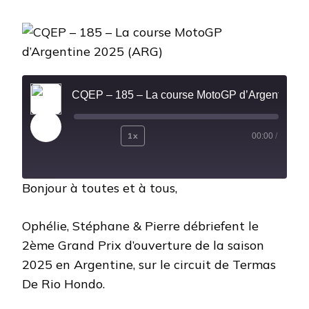
CQEP
–
185
–
LA
COURSE
MOTOGP
CQEP – 185 – La course MotoGP d’Argentine 2025 (
D’ARGENTINE
2025
(ARG)
Play
1x
00:00
/
Rewind
Fast
Episode
10
Forward
Bonjour à toutes et à tous,
Seconds
30
seconds
Ophélie, Stéphane & Pierre débriefent le
2ème Grand Prix d’ouverture de la saison
2025 en Argentine, sur le circuit de Termas
De Rio Hondo.