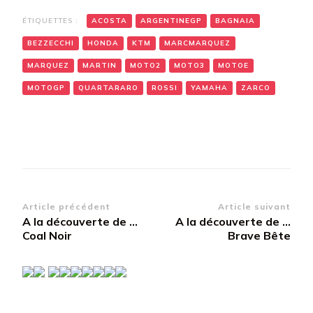
ÉTIQUETTES :
ACOSTA
ARGENTINEGP
BAGNAIA
BEZZECCHI
HONDA
KTM
MARCMARQUEZ
MARQUEZ
MARTIN
MOTO2
MOTO3
MOTOE
MOTOGP
QUARTARARO
ROSSI
YAMAHA
ZARCO
Navigation
Article précédent
Article suivant
A la découverte de …
A la découverte de …
d’article
Coal Noir
Brave Bête