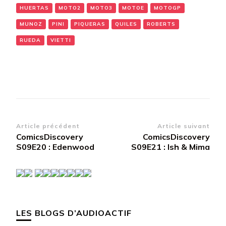
HUERTAS
MOTO2
MOTO3
MOTOE
MOTOGP
MUNOZ
PINI
PIQUERAS
QUILES
ROBERTS
RUEDA
VIETTI
Navigation
Article précédent
Article suivant
ComicsDiscovery
ComicsDiscovery
d’article
S09E20 : Edenwood
S09E21 : Ish & Mima
LES BLOGS D’AUDIOACTIF