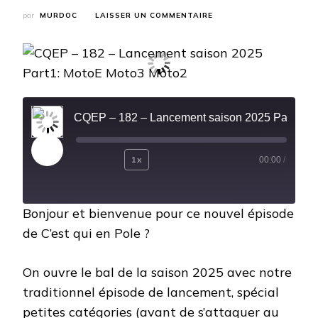
SUR
par
MURDOC
LAISSER UN COMMENTAIRE
CQEP
–
182
–
LANCEMENT
SAISON
2025
CQEP – 182 – Lancement saison 2025 Part1: MotoE Moto3 Moto2
PART1:
MOTOE
MOTO3
MOTO2
Play
1x
00:00
/
Rewind
Fast
Episode
10
Forward
Bonjour et bienvenue pour ce nouvel épisode
Seconds
30
de C’est qui en Pole ?
seconds
On ouvre le bal de la saison 2025 avec notre
traditionnel épisode de lancement, spécial
petites catégories (avant de s’attaquer au