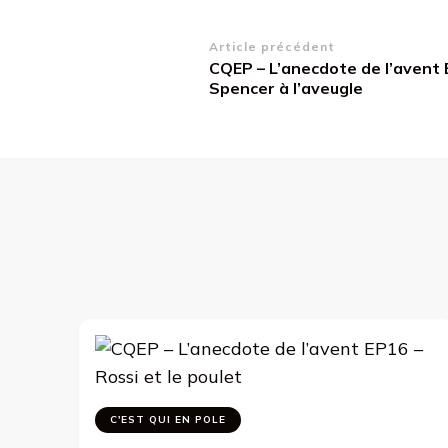
Navigation
Article précédent
CQEP – L’anecdote de l’avent 
d’article
Spencer à l’aveugle
C'EST QUI EN POLE