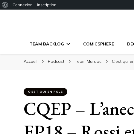
À
Connexion
Inscription
propos
de
WordPress
TEAM BACKLOG
COMICSPHERE
DE
Accueil
Podcast
Team Murdoc
C'est qui e
C'EST QUI EN POLE
CQEP – L’anecd
EP18 – Rossi et