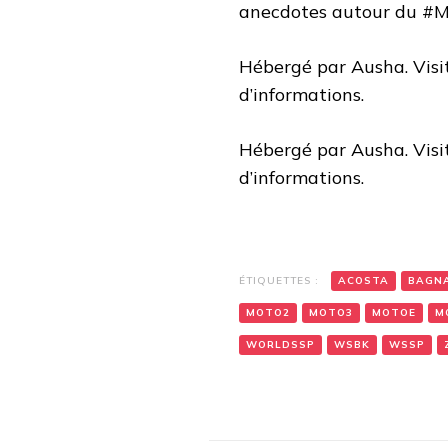
anecdotes autour du #Mo
DE
DIEU
Hébergé par Ausha. Vis
d’informations.
Hébergé par Ausha. Vis
d’informations.
ÉTIQUETTES :
ACOSTA
BAGN
MOTO2
MOTO3
MOTOE
M
WORLDSSP
WSBK
WSSP