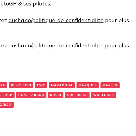
toGP & ses pilotes.
itez
ausha.co/politique-de-confidentialite
pour plus
itez
ausha.co/politique-de-confidentialite
pour plus
AIA
BEZZECCHI
EWC
MARADONA
MARQUEZ
MARTIN
OTOGP
QUARTARARO
ROSSI
SUPERBIKE
WORLDSBK
ZARCO