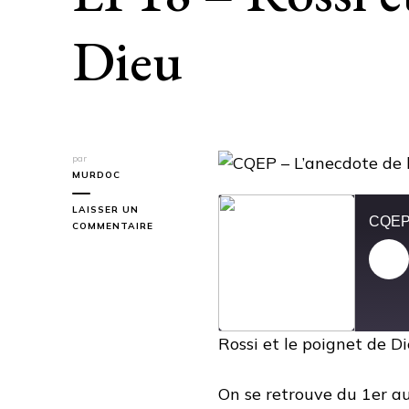
Dieu
par
MURDOC
LAISSER UN
SUR
COMMENTAIRE
CQEP
–
Pl
L’ANECDOTE
DE
Ep
L’AVENT
EP18
Rossi et le poignet de D
–
ROSSI
ET
LE
On se retrouve du 1er a
POIGNET