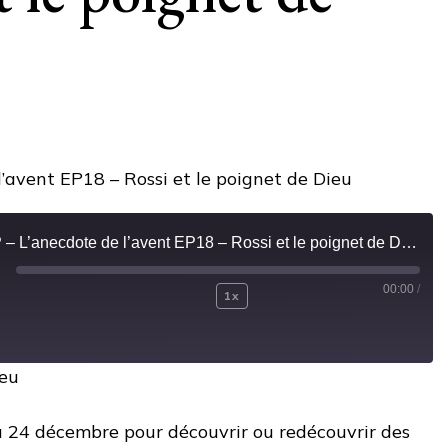
CQEP – L’anecdote de l’avent EP18 – Rossi et le poignet de Dieu
00:00
/
ay
1x
Mute/Unmute
Rewind
Fast
isode
Episode
10
Forward
ieu
Seconds
30
seconds
u 24 décembre pour découvrir ou redécouvrir des