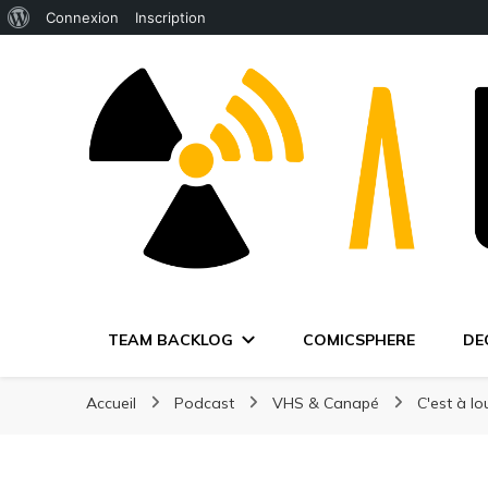
À
Connexion
Inscription
propos
de
WordPress
TEAM BACKLOG
COMICSPHERE
DE
Accueil
Podcast
VHS & Canapé
C'est à l