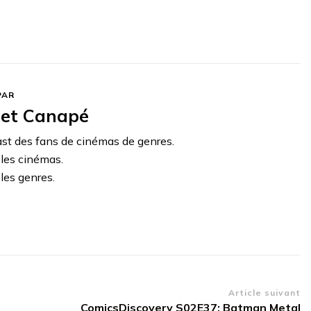
PAR
et Canapé
ast des fans de cinémas de genres.
 les cinémas.
les genres.
Article suivant
ComicsDiscovery S02E37: Batman Metal