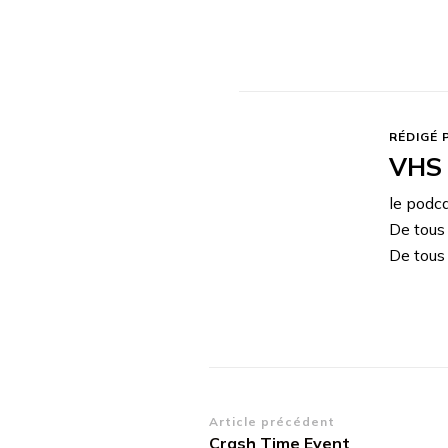
RÉDIGÉ 
VHS 
le podc
De tous
De tous 
Navigation
Article précédent
Crash Time Event