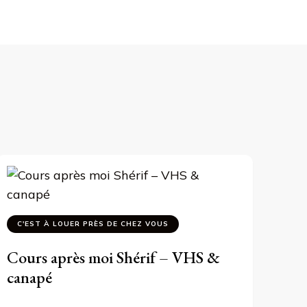
C'EST À LOUER PRÈS DE CHEZ VOUS
Cours après moi Shérif – VHS &
canapé