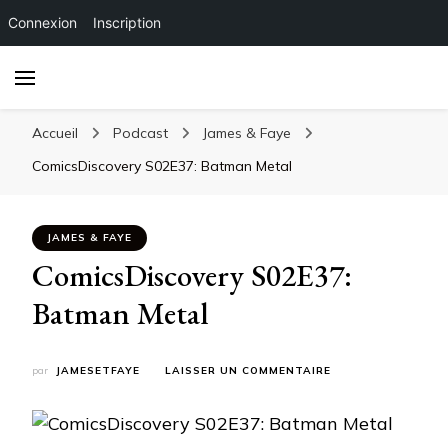
Connexion
Inscription
Accueil
Podcast
James & Faye
ComicsDiscovery S02E37: Batman Metal
JAMES & FAYE
ComicsDiscovery S02E37:
Batman Metal
SUR
par
JAMESETFAYE
LAISSER UN COMMENTAIRE
COMICSDISCOVERY
S02E37:
BATMAN
METAL