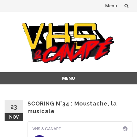
Menu
Aller
au
contenu
MENU
Aller
au
contenu
SCORING N°34 : Moustache, la
23
musicale
NOV